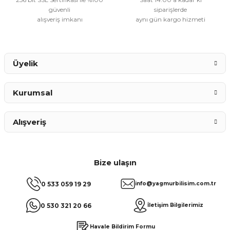
güvenli
siparişlerde
alışveriş imkanı
aynı gün kargo hizmeti
Gönder
Üyelik
Kurumsal
Alışveriş
Bize ulaşın
0 533 059 19 29
info@yagmurbilisim.com.tr
0 530 321 20 66
İletişim Bilgilerimiz
Havale Bildirim Formu