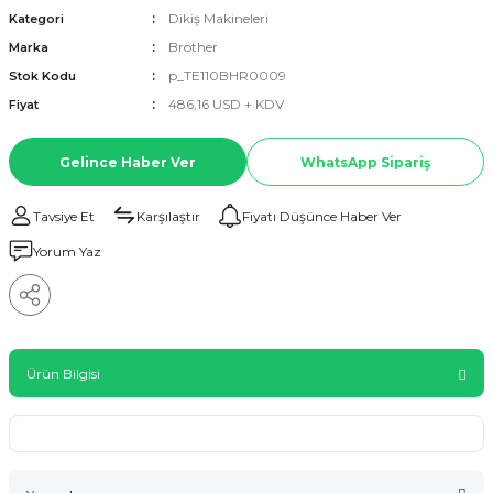
Dikiş Makineleri
Kategori
Brother
Marka
p_TE110BHR0009
Stok Kodu
486,16 USD + KDV
Fiyat
Gelince Haber Ver
WhatsApp Sipariş
Tavsiye Et
Karşılaştır
Fiyatı Düşünce Haber Ver
Yorum Yaz
Ürün Bilgisi