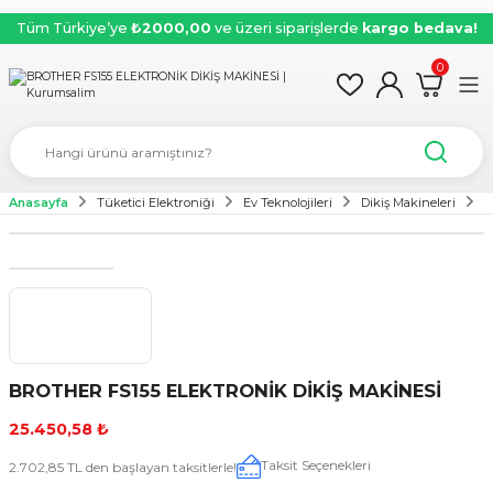
Tüm Türkiye’ye
₺2000,00
ve üzeri siparişlerde
kargo bedava!
0
Anasayfa
Tüketici Elektroniği
Ev Teknolojileri
Dikiş Makineleri
B
BROTHER FS155 ELEKTRONİK DİKİŞ MAKİNESİ
25.450,58 ₺
Taksit Seçenekleri
2.702,85 TL den başlayan taksitlerle!