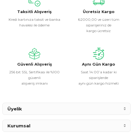
kullanarak tarafımıza iletebilirsiniz.
Görüş ve önerileriniz için teşekkür ederiz.
Taksitli Alışveriş
Ücretsiz Kargo
Kredi kartınıza taksit ve banka
₺2000,00 ve üzeri tüm
havalesi ile ödeme
siparişeriniz de
Ürün resmi kalitesiz, bozuk veya görüntülenemiyor.
kargo ücretsiz
Ürün açıklamasında eksik bilgiler bulunuyor.
Ürün bilgilerinde hatalar bulunuyor.
Ürün fiyatı diğer sitelerden daha pahalı.
Bu ürüne benzer farklı alternatifler olmalı.
Güvenli Alışveriş
Aynı Gün Kargo
256 bit SSL Sertifikası ile %100
Saat 14:00’a kadar ki
güvenli
siparişlerde
alışveriş imkanı
aynı gün kargo hizmeti
Gönder
Üyelik
Kurumsal