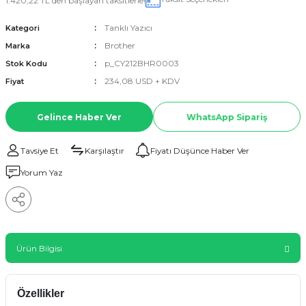
1.420,22 TL den başlayan taksitlerle!
Tanklı Yazıcı
Kategori
Brother
Marka
p_CY212BHR0003
Stok Kodu
234,08 USD + KDV
Fiyat
Gelince Haber Ver
WhatsApp Sipariş
Tavsiye Et
Karşılaştır
Fiyatı Düşünce Haber Ver
Yorum Yaz
Ürün Bilgisi
Özellikler