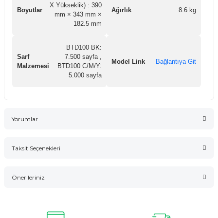
X Yükseklik) : 390
Boyutlar
Ağırlık
8.6 kg
mm × 343 mm ×
182.5 mm
BTD100 BK:
Sarf
7.500 sayfa ,
Model Link
Bağlantıya Git
Malzemesi
BTD100 C/M/Y:
5.000 sayfa
Yorumlar
Taksit Seçenekleri
Bu ürüne ilk yorumu siz yapın!
Önerileriniz
Yorum Yaz
Bu ürünün fiyat bilgisi, resim, ürün açıklamalarında ve diğer
konularda yetersiz gördüğünüz noktaları öneri formunu