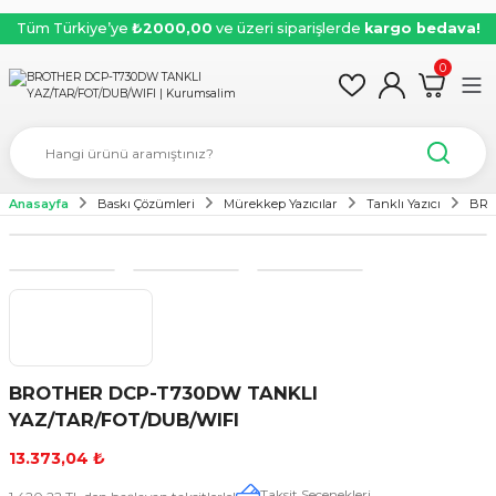
Tüm Türkiye’ye
₺2000,00
ve üzeri siparişlerde
kargo bedava!
0
Anasayfa
Baskı Çözümleri
Mürekkep Yazıcılar
Tanklı Yazıcı
BRO
BROTHER DCP-T730DW TANKLI
YAZ/TAR/FOT/DUB/WIFI
13.373,04 ₺
Taksit Seçenekleri