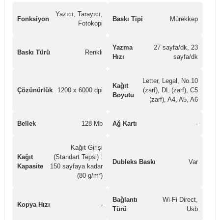
Yazıcı, Tarayıcı,
Fonksiyon
Baskı Tipi
Mürekkep
Fotokopi
Yazma
27 sayfa/dk, 23
Baskı Türü
Renkli
Hızı
sayfa/dk
Letter, Legal, No.10
Kağıt
Çözünürlük
1200 x 6000 dpi
(zarf), DL (zarf), C5
Boyutu
(zarf), A4, A5, A6
Bellek
128 Mb
Ağ Kartı
-
Kağıt Girişi
Kağıt
(Standart Tepsi) :
Dubleks Baskı
Var
Kapasite
150 sayfaya kadar
(80 g/m²)
Bağlantı
Wi-Fi Direct,
Kopya Hızı
-
Türü
Usb