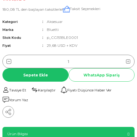
Taksit Seçenekleri
180,08 TL den başlayan taksitlerle!
Aksesuar
Kategori
Bluetti
Marka
p_CG151BLE0001
Stok Kodu
29,68 USD + KDV
Fiyat
Sepete Ekle
WhatsApp Sipariş
Tavsiye Et
Karşılaştır
Fiyatı Düşünce Haber Ver
Yorum Yaz
Ürün Bilgisi