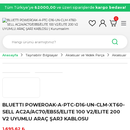
Tüm Türkiye’ye
₺2000,00
ve üzeri siparişlerde
kargo bedava!
0
Anasayfa
Taşınabilir Bilgisayar
Aksesuar ve Yedek Parça
Aksesuar
BLUETTI POWEROAK-A-PTC-D16-UN-CLM-XT60-
SELL AC2A/AC70/EB55/ELITE 100 V2/ELITE 200
V2 UYUMLU ARAÇ ŞARJ KABLOSU
1.695,62 ₺