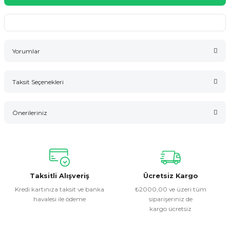
Yorumlar
Taksit Seçenekleri
Bu ürüne ilk yorumu siz yapın!
Önerileriniz
Yorum Yaz
Bu ürünün fiyat bilgisi, resim, ürün açıklamalarında ve diğer
konularda yetersiz gördüğünüz noktaları öneri formunu
kullanarak tarafımıza iletebilirsiniz.
Görüş ve önerileriniz için teşekkür ederiz.
Taksitli Alışveriş
Ücretsiz Kargo
Kredi kartınıza taksit ve banka
₺2000,00 ve üzeri tüm
havalesi ile ödeme
siparişeriniz de
Ürün resmi kalitesiz, bozuk veya görüntülenemiyor.
kargo ücretsiz
Ürün açıklamasında eksik bilgiler bulunuyor.
Ürün bilgilerinde hatalar bulunuyor.