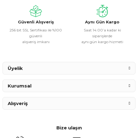
Ürün fiyatı diğer sitelerden daha pahalı.
Bu ürüne benzer farklı alternatifler olmalı.
Güvenli Alışveriş
Aynı Gün Kargo
256 bit SSL Sertifikası ile %100
Saat 14:00’a kadar ki
güvenli
siparişlerde
alışveriş imkanı
aynı gün kargo hizmeti
Gönder
Üyelik
Kurumsal
Alışveriş
Bize ulaşın