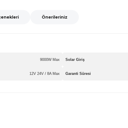
çenekleri
Önerileriniz
9000W Max
Solar Giriş
12V 24V / 8A Max
Garanti Süresi
nularda yetersiz gördüğünüz noktaları öneri formunu kullanarak tarafımız
Bu ürüne ilk yorumu siz yapın!