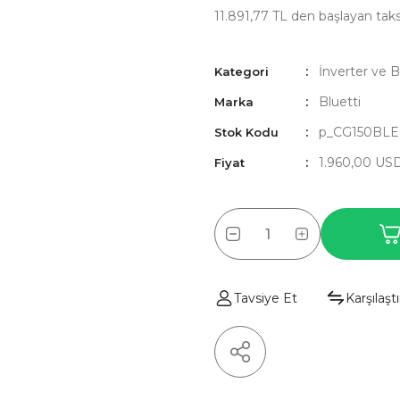
11.891,77 TL den başlayan taksi
İnverter ve 
Kategori
Bluetti
Marka
p_CG150BL
Stok Kodu
1.960,00 US
Fiyat
Tavsiye Et
Karşılaştı