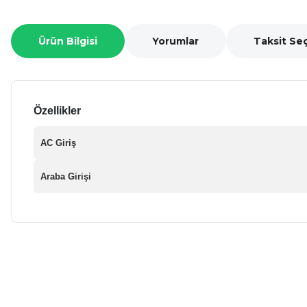
Ürün Bilgisi
Yorumlar
Taksit Se
Özellikler
AC Giriş
Araba Girişi
Bu ürünün fiyat bilgisi, resim, ürün açıklamalarında ve diğer ko
Görüş ve önerileriniz için teşekkür ederiz.