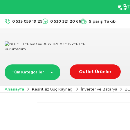
T
0 533 059 19 29
0 530 321 20 66
Sipariş Takibi
Outlet Ürünler
Tüm Kategoriler
Anasayfa
Kesintisiz Güç Kaynağı
İnverter ve Batarya
BL