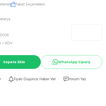
tlerle!
Taksit Seçenekleri
Batarya
E0006
D + KDV
Sepete Ekle
WhatsApp Sipariş
r
Fiyatı Düşünce Haber Ver
Yorum Yaz