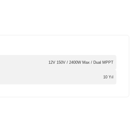
12V 150V / 2400W Max / Dual MPPT
10 Yıl
a iletebilirsiniz.