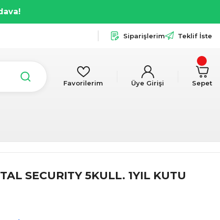
dava!
Siparişlerim
Teklif İste
Favorilerim
Üye Girişi
Sepet
AL SECURITY 5KULL. 1YIL KUTU