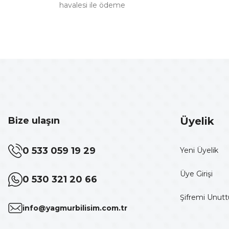
havalesi ile ödeme
Bize ulaşın
Üyelik
0 533 059 19 29
Yeni Üyelik
Üye Girişi
0 530 321 20 66
Şifremi Unut
info@yagmurbilisim.com.tr