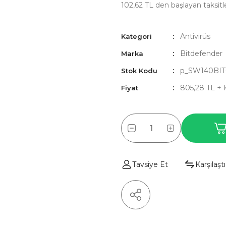
102,62 TL den başlayan taksitle
Antivirüs
Kategori
Bitdefender
Marka
p_SW140BIT
Stok Kodu
805,28 TL +
Fiyat
Tavsiye Et
Karşılaştı