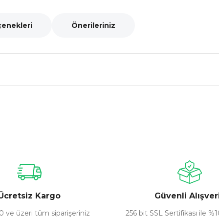
çenekleri
Önerileriniz
nularda yetersiz gördüğünüz noktaları öneri formunu kullanarak tarafımız
Bu ürüne ilk yorumu siz yapın!
Yorum Yaz
Ücretsiz Kargo
Güvenli Alışver
 ve üzeri tüm siparişeriniz
256 bit SSL Sertifikası ile %