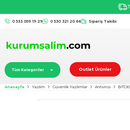
T
0 533 059 19 29
0 530 321 20 66
Sipariş Takibi
Outlet Ürünler
Tüm Kategoriler
Anasayfa
Yazılım
Güvenlik Yazılımlar
Antivirüs
BITDE