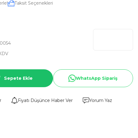
rle!
Taksit Seçenekleri
0054
 KDV
Sepete Ekle
WhatsApp Sipariş
r
Fiyatı Düşünce Haber Ver
Yorum Yaz