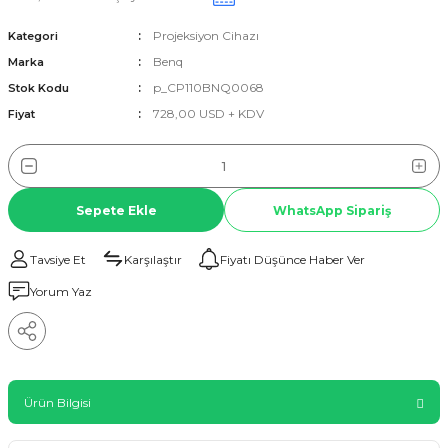
Projeksiyon Cihazı
Kategori
Benq
Marka
p_CP110BNQ0068
Stok Kodu
728,00 USD + KDV
Fiyat
Sepete Ekle
WhatsApp Sipariş
Tavsiye Et
Karşılaştır
Fiyatı Düşünce Haber Ver
Yorum Yaz
Ürün Bilgisi