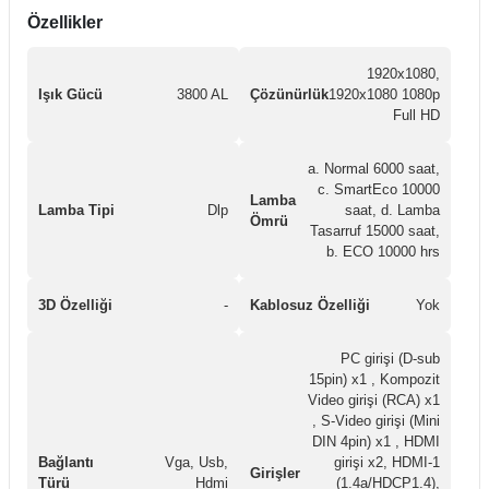
Özellikler
1920x1080,
Işık Gücü
3800 AL
Çözünürlük
1920x1080 1080p
Full HD
a. Normal 6000 saat,
c. SmartEco 10000
Lamba
Lamba Tipi
Dlp
saat, d. Lamba
Ömrü
Tasarruf 15000 saat,
b. ECO 10000 hrs
3D Özelliği
-
Kablosuz Özelliği
Yok
PC girişi (D-sub
15pin) x1 , Kompozit
Video girişi (RCA) x1
, S-Video girişi (Mini
DIN 4pin) x1 , HDMI
Bağlantı
Vga, Usb,
girişi x2, HDMI-1
Girişler
Türü
Hdmi
(1.4a/HDCP1.4),