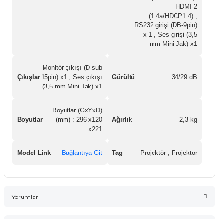
HDMI-2
(1.4a/HDCP1.4) ,
RS232 girişi (DB-9pin)
x 1 , Ses girişi (3,5
mm Mini Jak) x1
Monitör çıkışı (D-sub
Çıkışlar
15pin) x1 , Ses çıkışı
Gürültü
34/29 dB
(3,5 mm Mini Jak) x1
Boyutlar (GxYxD)
Boyutlar
(mm) : 296 x120
Ağırlık
2,3 kg
x221
Model Link
Bağlantıya Git
Tag
Projektör , Projektor
Yorumlar