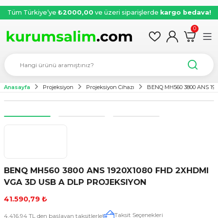
Tüm Türkiye’ye
₺2000,00
ve üzeri siparişlerde
kargo bedava!
0
Anasayfa
Projeksiyon
Projeksiyon Cihazı
BENQ MH560 3800 ANS 19
BENQ MH560 3800 ANS 1920X1080 FHD 2XHDMI
VGA 3D USB A DLP PROJEKSIYON
41.590,79 ₺
Taksit Seçenekleri
4.416,94 TL den başlayan taksitlerle!