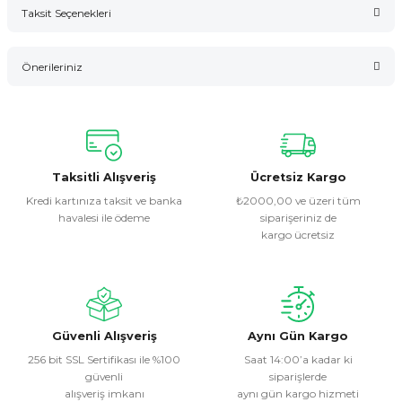
Taksit Seçenekleri
Bu ürüne ilk yorumu siz yapın!
Önerileriniz
Yorum Yaz
Bu ürünün fiyat bilgisi, resim, ürün açıklamalarında ve diğer
konularda yetersiz gördüğünüz noktaları öneri formunu
kullanarak tarafımıza iletebilirsiniz.
Görüş ve önerileriniz için teşekkür ederiz.
Taksitli Alışveriş
Ücretsiz Kargo
Kredi kartınıza taksit ve banka
₺2000,00 ve üzeri tüm
havalesi ile ödeme
siparişeriniz de
Ürün resmi kalitesiz, bozuk veya görüntülenemiyor.
kargo ücretsiz
Ürün açıklamasında eksik bilgiler bulunuyor.
Ürün bilgilerinde hatalar bulunuyor.
Ürün fiyatı diğer sitelerden daha pahalı.
Bu ürüne benzer farklı alternatifler olmalı.
Güvenli Alışveriş
Aynı Gün Kargo
256 bit SSL Sertifikası ile %100
Saat 14:00’a kadar ki
güvenli
siparişlerde
alışveriş imkanı
aynı gün kargo hizmeti