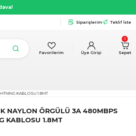
dava!
Siparişlerim
Teklif İste
0
Favorilerim
Üye Girişi
Sepet
GHTNING KABLOSU 1.8MT
BK NAYLON ÖRGÜLÜ 3A 480MBPS
G KABLOSU 1.8MT