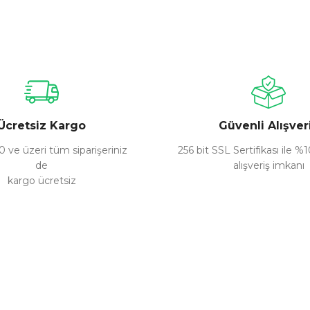
nularda yetersiz gördüğünüz noktaları öneri formunu kullanarak tarafımız
Bu ürüne ilk yorumu siz yapın!
Yorum Yaz
Ücretsiz Kargo
Güvenli Alışver
 ve üzeri tüm siparişeriniz
256 bit SSL Sertifikası ile %
de
alışveriş imkanı
kargo ücretsiz
Gönder