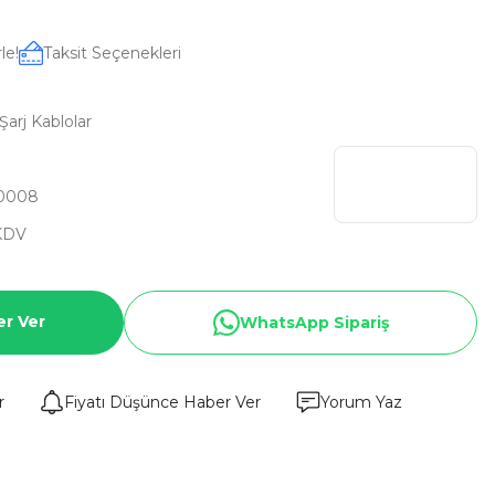
le!
Taksit Seçenekleri
arj Kablolar
0008
 KDV
er Ver
WhatsApp Sipariş
r
Fiyatı Düşünce Haber Ver
Yorum Yaz