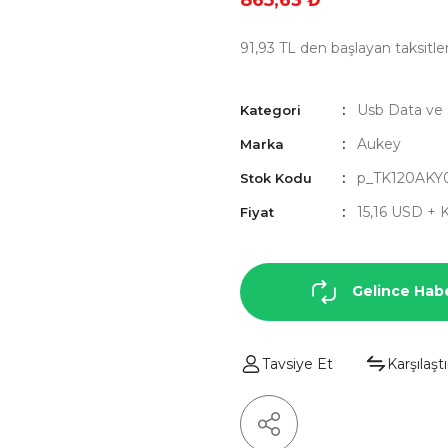
865,63 ₺
91,93 TL den başlayan taksitler
Usb Data ve Ş
Kategori
Aukey
Marka
p_TK120AKY
Stok Kodu
15,16 USD +
Fiyat
Gelince Hab
Tavsiye Et
Karşılaştı