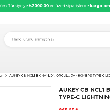
üm Türkiye’ye
₺2000,00
ve üzeri siparişlerde
kargo be
ar
AUKEY CB-NCL1-BK NAYLON ÖRGÜLÜ 3A 480MBPS TYPE-C LI
AUKEY CB-NCL1-
TYPE-C LIGHTNIN