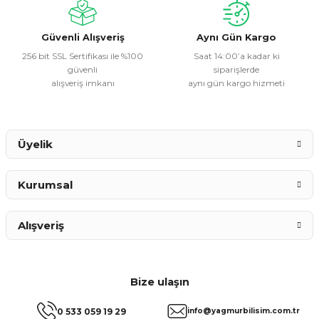
Ürün fiyatı diğer sitelerden daha pahalı.
Bu ürüne benzer farklı alternatifler olmalı.
Güvenli Alışveriş
Aynı Gün Kargo
256 bit SSL Sertifikası ile %100
Saat 14:00’a kadar ki
güvenli
siparişlerde
alışveriş imkanı
aynı gün kargo hizmeti
Gönder
Üyelik
Kurumsal
Alışveriş
Bize ulaşın
0 533 059 19 29
info@yagmurbilisim.com.tr