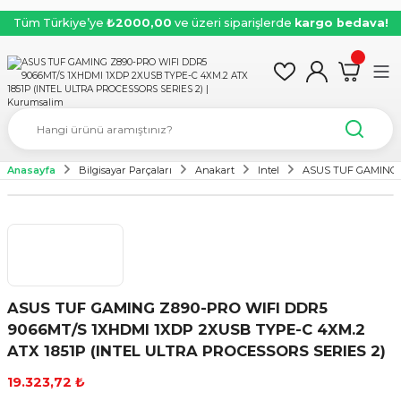
Tüm Türkiye’ye
₺2000,00
ve üzeri siparişlerde
kargo bedava!
Anasayfa
Bilgisayar Parçaları
Anakart
Intel
ASUS TUF GAMING Z
ASUS TUF GAMING Z890-PRO WIFI DDR5
9066MT/S 1XHDMI 1XDP 2XUSB TYPE-C 4XM.2
ATX 1851P (INTEL ULTRA PROCESSORS SERIES 2)
19.323,72 ₺