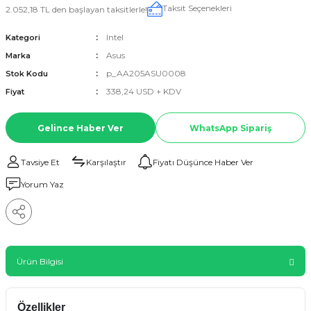
Taksit Seçenekleri
2.052,18 TL den başlayan taksitlerle!
Intel
Kategori
Asus
Marka
p_AA205ASU0008
Stok Kodu
338,24 USD + KDV
Fiyat
Gelince Haber Ver
WhatsApp Sipariş
Tavsiye Et
Karşılaştır
Fiyatı Düşünce Haber Ver
Yorum Yaz
Ürün Bilgisi
Özellikler