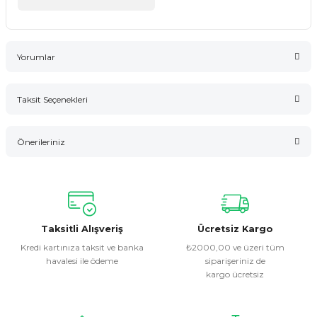
Yorumlar
Taksit Seçenekleri
Bu ürüne ilk yorumu siz yapın!
Önerileriniz
Yorum Yaz
Bu ürünün fiyat bilgisi, resim, ürün açıklamalarında ve diğer
konularda yetersiz gördüğünüz noktaları öneri formunu
kullanarak tarafımıza iletebilirsiniz.
Görüş ve önerileriniz için teşekkür ederiz.
Taksitli Alışveriş
Ücretsiz Kargo
Kredi kartınıza taksit ve banka
₺2000,00 ve üzeri tüm
havalesi ile ödeme
siparişeriniz de
Ürün resmi kalitesiz, bozuk veya görüntülenemiyor.
kargo ücretsiz
Ürün açıklamasında eksik bilgiler bulunuyor.
Ürün bilgilerinde hatalar bulunuyor.