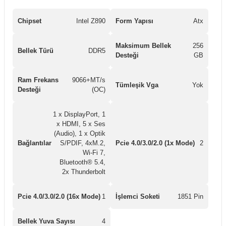
Chipset
Intel Z890
Form Yapısı
Atx
Maksimum Bellek
256
Bellek Türü
DDR5
Desteği
GB
Ram Frekans
9066+MT/s
Tümleşik Vga
Yok
Desteği
(OC)
1 x DisplayPort, 1
x HDMI, 5 x Ses
(Audio), 1 x Optik
Bağlantılar
S/PDIF, 4xM.2,
Pcie 4.0/3.0/2.0 (1x Mode)
2
Wi-Fi 7,
Bluetooth® 5.4,
2x Thunderbolt
Pcie 4.0/3.0/2.0 (16x Mode)
1
İşlemci Soketi
1851 Pin
Bellek Yuva Sayısı
4