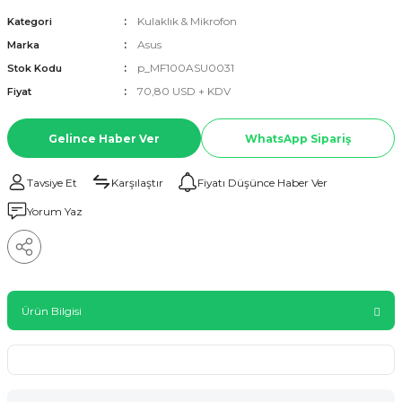
Kulaklık & Mikrofon
Kategori
Asus
Marka
p_MF100ASU0031
Stok Kodu
70,80 USD + KDV
Fiyat
Gelince Haber Ver
WhatsApp Sipariş
Tavsiye Et
Karşılaştır
Fiyatı Düşünce Haber Ver
Yorum Yaz
Ürün Bilgisi