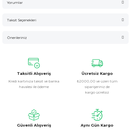
Yorumlar
Taksit Seçenekleri
Bu ürüne ilk yorumu siz yapın!
Önerileriniz
Yorum Yaz
Bu ürünün fiyat bilgisi, resim, ürün açıklamalarında ve diğer
konularda yetersiz gördüğünüz noktaları öneri formunu
kullanarak tarafımıza iletebilirsiniz.
Görüş ve önerileriniz için teşekkür ederiz.
Taksitli Alışveriş
Ücretsiz Kargo
Kredi kartınıza taksit ve banka
₺2000,00 ve üzeri tüm
havalesi ile ödeme
siparişeriniz de
Ürün resmi kalitesiz, bozuk veya görüntülenemiyor.
kargo ücretsiz
Ürün açıklamasında eksik bilgiler bulunuyor.
Ürün bilgilerinde hatalar bulunuyor.
Ürün fiyatı diğer sitelerden daha pahalı.
Bu ürüne benzer farklı alternatifler olmalı.
Güvenli Alışveriş
Aynı Gün Kargo