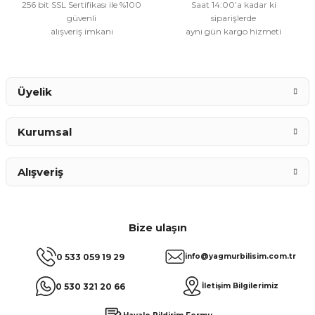
256 bit SSL Sertifikası ile %100
Saat 14:00’a kadar ki
güvenli
siparişlerde
alışveriş imkanı
aynı gün kargo hizmeti
Gönder
Üyelik
Kurumsal
Alışveriş
Bize ulaşın
0 533 059 19 29
info@yagmurbilisim.com.tr
0 530 321 20 66
İletişim Bilgilerimiz