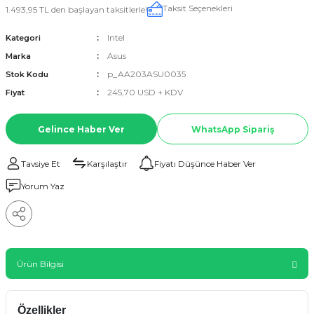
Taksit Seçenekleri
1.493,95 TL den başlayan taksitlerle!
Intel
Kategori
Asus
Marka
p_AA203ASU0035
Stok Kodu
245,70 USD + KDV
Fiyat
Gelince Haber Ver
WhatsApp Sipariş
Tavsiye Et
Karşılaştır
Fiyatı Düşünce Haber Ver
Yorum Yaz
Ürün Bilgisi
Özellikler