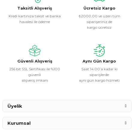
kullanarak tarafımıza iletebilirsiniz.
Görüş ve önerileriniz için teşekkür ederiz.
Taksitli Alışveriş
Ücretsiz Kargo
Kredi kartınıza taksit ve banka
₺2000,00 ve üzeri tüm
havalesi ile ödeme
siparişeriniz de
Ürün resmi kalitesiz, bozuk veya görüntülenemiyor.
kargo ücretsiz
Ürün açıklamasında eksik bilgiler bulunuyor.
Ürün bilgilerinde hatalar bulunuyor.
Ürün fiyatı diğer sitelerden daha pahalı.
Bu ürüne benzer farklı alternatifler olmalı.
Güvenli Alışveriş
Aynı Gün Kargo
256 bit SSL Sertifikası ile %100
Saat 14:00’a kadar ki
güvenli
siparişlerde
alışveriş imkanı
aynı gün kargo hizmeti
Gönder
Üyelik
Kurumsal