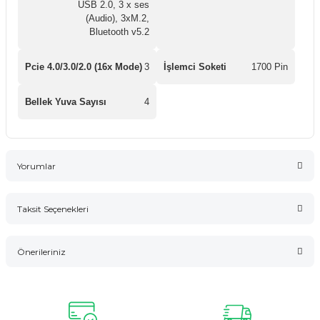
USB 2.0, 3 x ses
(Audio), 3xM.2,
Bluetooth v5.2
Pcie 4.0/3.0/2.0 (16x Mode)
3
İşlemci Soketi
1700 Pin
Bellek Yuva Sayısı
4
Yorumlar
Taksit Seçenekleri
Bu ürüne ilk yorumu siz yapın!
Önerileriniz
Yorum Yaz
Bu ürünün fiyat bilgisi, resim, ürün açıklamalarında ve diğer
konularda yetersiz gördüğünüz noktaları öneri formunu