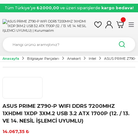
Tüm Türkiye’ye
₺2000,00
ve üzeri siparişlerde
kargo bedava!
Anasayfa
Bilgisayar Parçaları
Anakart
Intel
ASUS PRIME Z790-P 
ASUS PRIME Z790-P WIFI DDR5 7200MHZ
1XHDMI 1XDP 3XM.2 USB 3.2 ATX 1700P (12. / 13.
VE 14. NESİL İŞLEMCİ UYUMLU)
14.067,35 ₺