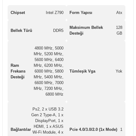
Chipset
Intel Z790
Form Yapısı
Atx
Maksimum Bellek
128
Bellek Türü
DDR5
Desteği
GB
4800 MHz, 5000
MHz, 5200 MHz,
5600 MHz, 6400
Ram
MHz, 6200 MHz,
Frekans
6000 MHz, 5800
Tümleşik Vga
Yok
Desteği
MHz, 5400 MHz,
6600 MHz, 7000
MHz, 7200 MHz,
6800 MHz
Ps2, 2 x USB 3.2
Gen 2 Type-A, 1 x
DisplayPort, 1 x
HDMI, 1 x ASUS
Bağlantılar
Pcie 4.0/3.0/2.0 (1x Mode)
1
Wi-Fi Module, 4 x