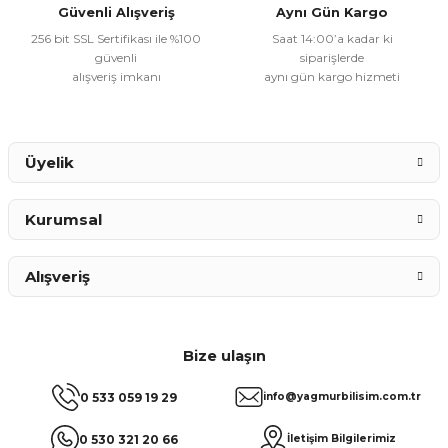
Güvenli Alışveriş
Aynı Gün Kargo
256 bit SSL Sertifikası ile %100
Saat 14:00’a kadar ki
güvenli
siparişlerde
alışveriş imkanı
aynı gün kargo hizmeti
Gönder
Üyelik
Kurumsal
Alışveriş
Bize ulaşın
0 533 059 19 29
info@yagmurbilisim.com.tr
0 530 321 20 66
İletişim Bilgilerimiz