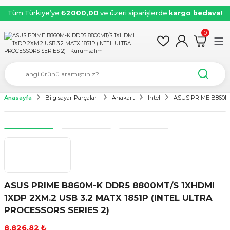
Tüm Türkiye’ye
₺2000,00
ve üzeri siparişlerde
kargo bedava!
0
Anasayfa
Bilgisayar Parçaları
Anakart
Intel
ASUS PRIME B860M-
ASUS PRIME B860M-K DDR5 8800MT/S 1XHDMI
1XDP 2XM.2 USB 3.2 MATX 1851P (INTEL ULTRA
PROCESSORS SERIES 2)
8.826,82 ₺