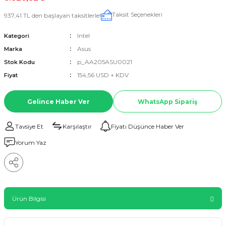
Taksit Seçenekleri
937,41 TL den başlayan taksitlerle!
Intel
Kategori
Asus
Marka
p_AA205ASU0021
Stok Kodu
154,56 USD + KDV
Fiyat
Gelince Haber Ver
WhatsApp Sipariş
Tavsiye Et
Karşılaştır
Fiyatı Düşünce Haber Ver
Yorum Yaz
Ürün Bilgisi