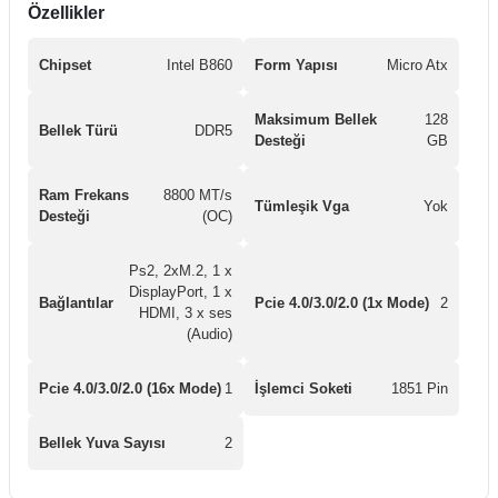
Özellikler
Chipset
Intel B860
Form Yapısı
Micro Atx
Maksimum Bellek
128
Bellek Türü
DDR5
Desteği
GB
Ram Frekans
8800 MT/s
Tümleşik Vga
Yok
Desteği
(OC)
Ps2, 2xM.2, 1 x
DisplayPort, 1 x
Bağlantılar
Pcie 4.0/3.0/2.0 (1x Mode)
2
HDMI, 3 x ses
(Audio)
Pcie 4.0/3.0/2.0 (16x Mode)
1
İşlemci Soketi
1851 Pin
Bellek Yuva Sayısı
2