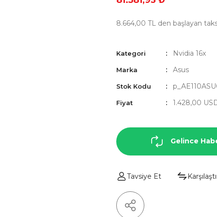
81.581,93 ₺
8.664,00 TL den başlayan taksi
Nvidia 16x
Kategori
Asus
Marka
p_AE110ASU
Stok Kodu
1.428,00 US
Fiyat
Gelince Hab
Tavsiye Et
Karşılaştı