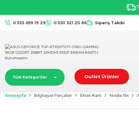
T
0 533 059 19 29
0 530 321 20 66
Sipariş Takibi
Outlet Ürünler
Tüm Kategoriler
Anasayfa
Bilgisayar Parçaları
Ekran Kartı
Nvidia 16x