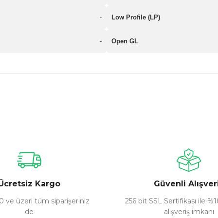
-
Low Profile (LP)
-
Open GL
nularda yetersiz gördüğünüz noktaları öneri formunu kullanarak tarafımız
Bu ürüne ilk yorumu siz yapın!
Yorum Yaz
Ücretsiz Kargo
Güvenli Alışver
 ve üzeri tüm siparişeriniz
256 bit SSL Sertifikası ile %
de
alışveriş imkanı