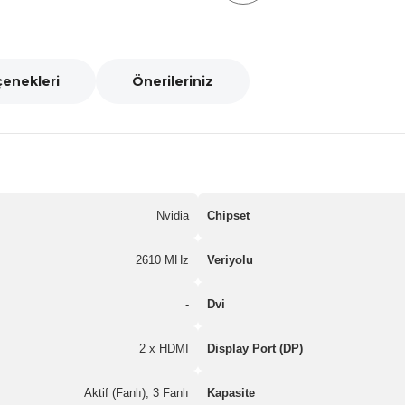
çenekleri
Önerileriniz
Nvidia
Chipset
2610 MHz
Veriyolu
-
Dvi
2 x HDMI
Display Port (DP)
Aktif (Fanlı), 3 Fanlı
Kapasite