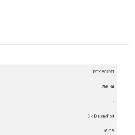
RTX 5070TI
256 Bit
-
3 x DisplayPort
16 GB