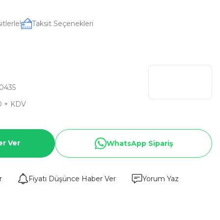
tlerle!
Taksit Seçenekleri
0435
D + KDV
er Ver
WhatsApp Sipariş
r
Fiyatı Düşünce Haber Ver
Yorum Yaz