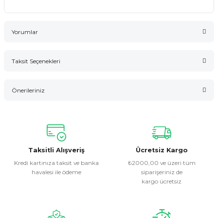
Yorumlar
Taksit Seçenekleri
Bu ürüne ilk yorumu siz yapın!
Önerileriniz
Yorum Yaz
Bu ürünün fiyat bilgisi, resim, ürün açıklamalarında ve diğer
konularda yetersiz gördüğünüz noktaları öneri formunu
kullanarak tarafımıza iletebilirsiniz.
Görüş ve önerileriniz için teşekkür ederiz.
Taksitli Alışveriş
Ücretsiz Kargo
Kredi kartınıza taksit ve banka
₺2000,00 ve üzeri tüm
havalesi ile ödeme
siparişeriniz de
Ürün resmi kalitesiz, bozuk veya görüntülenemiyor.
kargo ücretsiz
Ürün açıklamasında eksik bilgiler bulunuyor.
Ürün bilgilerinde hatalar bulunuyor.
Ürün fiyatı diğer sitelerden daha pahalı.