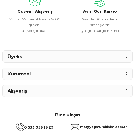
Bu ürüne benzer farklı alternatifler olmalı.
Güvenli Alışveriş
Aynı Gün Kargo
256 bit SSL Sertifikası ile %100
Saat 14:00’a kadar ki
güvenli
siparişlerde
alışveriş imkanı
aynı gün kargo hizmeti
Gönder
Üyelik
Kurumsal
Alışveriş
Bize ulaşın
0 533 059 19 29
info@yagmurbilisim.com.tr