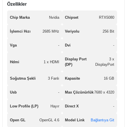
Özellikler
Chip Marka
Nvidia
Chipset
RTX5080
İşlemci Hızı
2685 MHz
Veriyolu
256 Bit
Vga
-
Dvi
-
Display Port
3 x
Hdmi
1 x HDMI
(DP)
DisplayPort
Soğutma Şekli
3 Fanlı
Kapasite
16 GB
Usb
-
Max Çözünürlük
7680 x 4320
Low Profile (LP)
Hayır
Direct X
-
Open GL
OpenGL 4.6
Model Link
Bağlantıya Git