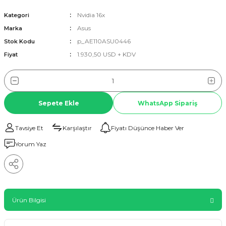
Nvidia 16x
Kategori
Asus
Marka
p_AE110ASU0446
Stok Kodu
1.930,50 USD + KDV
Fiyat
Sepete Ekle
WhatsApp Sipariş
Tavsiye Et
Karşılaştır
Fiyatı Düşünce Haber Ver
Yorum Yaz
Ürün Bilgisi