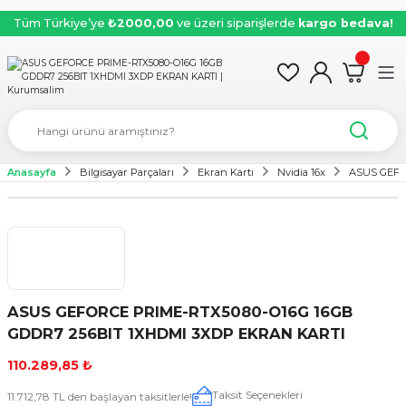
Tüm Türkiye’ye
₺2000,00
ve üzeri siparişlerde
kargo bedava!
Anasayfa
Bilgisayar Parçaları
Ekran Kartı
Nvidia 16x
ASUS GEFO
ASUS GEFORCE PRIME-RTX5080-O16G 16GB
GDDR7 256BIT 1XHDMI 3XDP EKRAN KARTI
110.289,85 ₺
Taksit Seçenekleri
11.712,78 TL den başlayan taksitlerle!