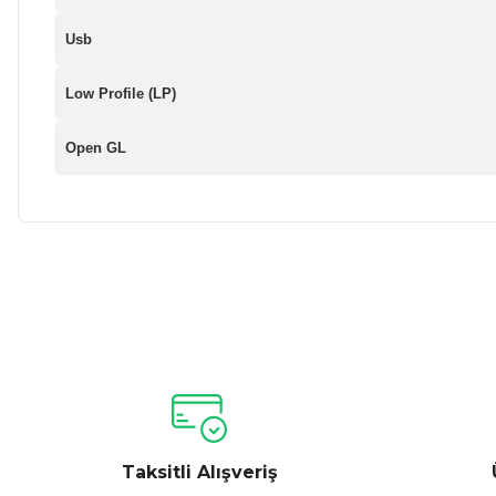
Usb
Low Profile (LP)
Open GL
Bu ürünün fiyat bilgisi, resim, ürün açıklamalarında ve diğer ko
Görüş ve önerileriniz için teşekkür ederiz.
Ürün resmi kalitesiz, bozuk veya görüntülenemiyor.
Ürün açıklamasında eksik bilgiler bulunuyor.
Ürün bilgilerinde hatalar bulunuyor.
Taksitli Alışveriş
Ürün fiyatı diğer sitelerden daha pahalı.