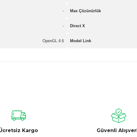
-
Max Çözünürlük
-
Direct X
OpenGL 4.6
Model Link
nularda yetersiz gördüğünüz noktaları öneri formunu kullanarak tarafımız
Bu ürüne ilk yorumu siz yapın!
Yorum Yaz
Ücretsiz Kargo
Güvenli Alışver