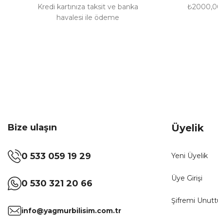
Bu ürüne benzer farklı alternatifler olmalı.
Kredi kartınıza taksit ve banka
₺2000,00
havalesi ile ödeme
Bize ulaşın
Üyelik
0 533 059 19 29
Yeni Üyelik
Üye Girişi
0 530 321 20 66
Şifremi Unut
info@yagmurbilisim.com.tr