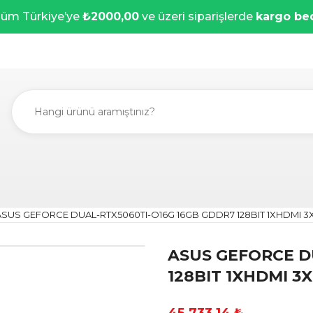
üm Türkiye’ye
₺2000,00
ve üzeri siparişlerde
kargo be
ASUS GEFORCE DUAL-RTX5060TI-O16G 16GB GDDR7 128BIT 1XHDMI 3
ASUS GEFORCE D
128BIT 1XHDMI 3