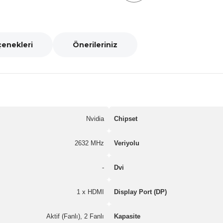
çenekleri
Önerileriniz
Nvidia
Chipset
2632 MHz
Veriyolu
-
Dvi
1 x HDMI
Display Port (DP)
Aktif (Fanlı), 2 Fanlı
Kapasite