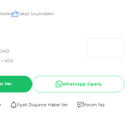
lerle!
Taksit Seçenekleri
0453
 + KDV
er Ver
WhatsApp Sipariş
r
Fiyatı Düşünce Haber Ver
Yorum Yaz