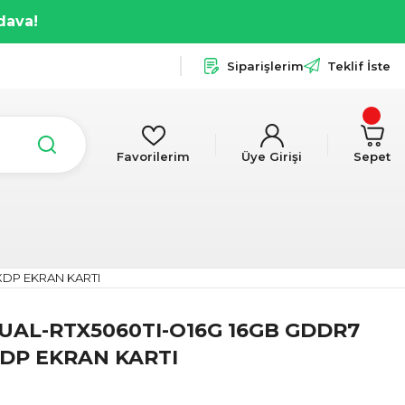
dava!
Siparişlerim
Teklif İste
Favorilerim
Üye Girişi
Sepet
XDP EKRAN KARTI
UAL-RTX5060TI-O16G 16GB GDDR7
XDP EKRAN KARTI