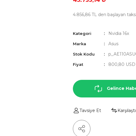
45.733,14 ₺
4.856,86 TL den başlayan taksit
Nvidia 16x
Kategori
Asus
Marka
p_AE110ASU
Stok Kodu
800,80 USD
Fiyat
Gelince Hab
Tavsiye Et
Karşılaştı