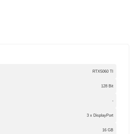
RTX5060 TI
128 Bit
-
3 x DisplayPort
16 GB