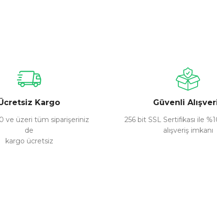
nularda yetersiz gördüğünüz noktaları öneri formunu kullanarak tarafımız
Bu ürüne ilk yorumu siz yapın!
Yorum Yaz
Ücretsiz Kargo
Güvenli Alışver
 ve üzeri tüm siparişeriniz
256 bit SSL Sertifikası ile %
de
alışveriş imkanı
kargo ücretsiz
Gönder