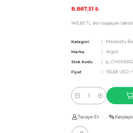
8.887,51 ₺
943,85 TL den başlayan taksitl
Masaüstü Bar
Kategori
Argox
Marka
p_CY410ARG
Stok Kodu
155,68 USD 
Fiyat
Tavsiye Et
Karşılaştı