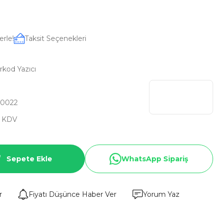
erle!
Taksit Seçenekleri
kod Yazıcı
0022
+ KDV
Sepete Ekle
WhatsApp Sipariş
r
Fiyatı Düşünce Haber Ver
Yorum Yaz