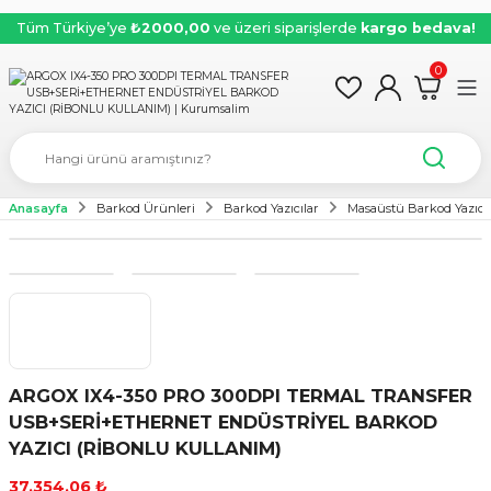
Tüm Türkiye’ye
₺2000,00
ve üzeri siparişlerde
kargo bedava!
0
Anasayfa
Barkod Ürünleri
Barkod Yazıcılar
Masaüstü Barkod Yazıcı
ARGOX IX4-350 PRO 300DPI TERMAL TRANSFER
USB+SERİ+ETHERNET ENDÜSTRİYEL BARKOD
YAZICI (RİBONLU KULLANIM)
37.354,06 ₺