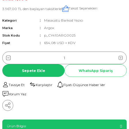
Taksit Seçenekleri
3.967,00 TL den başlayan taksitlerle!
Masaüstü Barkod Yazıcı
Kategori
Argox
Marka
p_CY410ARG0025
Stok Kodu
654,08 USD + KDV
Fiyat
Sepete Ekle
WhatsApp Sipariş
Tavsiye Et
Karşılaştır
Fiyatı Düşünce Haber Ver
Yorum Yaz
Ürün Bilgisi