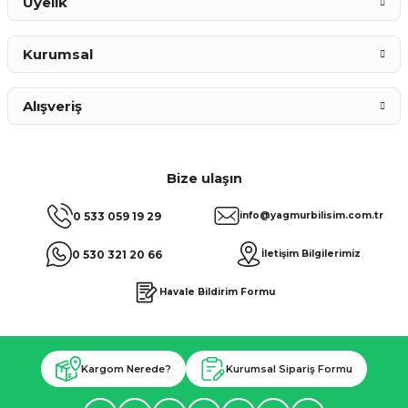
Üyelik
Kurumsal
Alışveriş
Bize ulaşın
0 533 059 19 29
info@yagmurbilisim.com.tr
0 530 321 20 66
İletişim Bilgilerimiz
Havale Bildirim Formu
Kargom Nerede?
Kurumsal Sipariş Formu