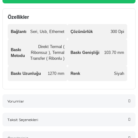
Özellikler
Bağlantı
Seri, Usb, Ethernet
Çözünürlük
300 Dpi
Direkt Termal (
Baskı
Ribonsuz ), Termal
Baskı Genişliği
103.70 mm
Metodu
Transfer ( Ribonlu )
Baskı Uzunluğu
1270 mm
Renk
Siyah
Yorumlar
Taksit Seçenekleri
Bu ürüne ilk yorumu siz yapın!