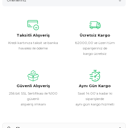
Önerileriniz
Yorum Yaz
Bu ürünün fiyat bilgisi, resim, ürün açıklamalarında ve diğer
konularda yetersiz gördüğünüz noktaları öneri formunu
kullanarak tarafımıza iletebilirsiniz.
Görüş ve önerileriniz için teşekkür ederiz.
Taksitli Alışveriş
Ücretsiz Kargo
Kredi kartınıza taksit ve banka
₺2000,00 ve üzeri tüm
havalesi ile ödeme
siparişeriniz de
Ürün resmi kalitesiz, bozuk veya görüntülenemiyor.
kargo ücretsiz
Ürün açıklamasında eksik bilgiler bulunuyor.
Ürün bilgilerinde hatalar bulunuyor.
Ürün fiyatı diğer sitelerden daha pahalı.
Bu ürüne benzer farklı alternatifler olmalı.
Güvenli Alışveriş
Aynı Gün Kargo
256 bit SSL Sertifikası ile %100
Saat 14:00’a kadar ki
güvenli
siparişlerde
alışveriş imkanı
aynı gün kargo hizmeti
Gönder