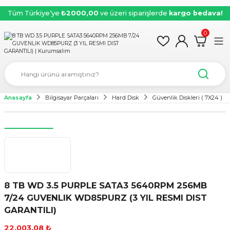
Tüm Türkiye’ye
₺2000,00
ve üzeri siparişlerde
kargo bedava!
0
Anasayfa
Bilgisayar Parçaları
Hard Disk
Güvenlik Diskleri ( 7X24 )
8 TB WD 3.5 PURPLE SATA3 5640RPM 256MB
7/24 GUVENLIK WD85PURZ (3 YIL RESMI DIST
GARANTILI)
22.003,08 ₺