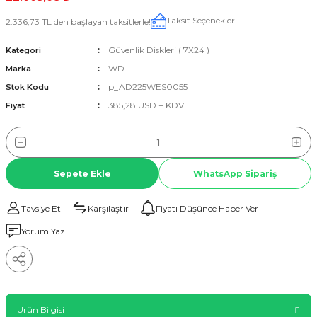
Taksit Seçenekleri
2.336,73 TL den başlayan taksitlerle!
Güvenlik Diskleri ( 7X24 )
Kategori
WD
Marka
p_AD225WES0055
Stok Kodu
385,28 USD + KDV
Fiyat
Sepete Ekle
WhatsApp Sipariş
Tavsiye Et
Karşılaştır
Fiyatı Düşünce Haber Ver
Yorum Yaz
Ürün Bilgisi