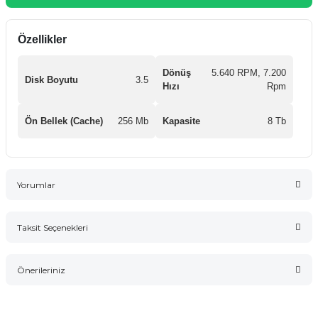
Özellikler
Dönüş
5.640 RPM, 7.200
Disk Boyutu
3.5
Hızı
Rpm
Ön Bellek (Cache)
256 Mb
Kapasite
8 Tb
Yorumlar
Taksit Seçenekleri
Bu ürüne ilk yorumu siz yapın!
Önerileriniz
Yorum Yaz
Bu ürünün fiyat bilgisi, resim, ürün açıklamalarında ve diğer