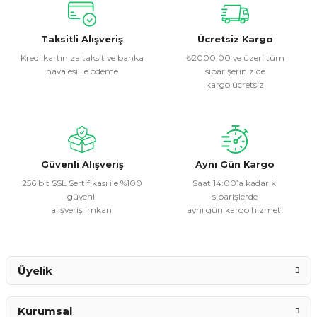
konularda yetersiz gördüğünüz noktaları öneri formunu
kullanarak tarafımıza iletebilirsiniz.
Görüş ve önerileriniz için teşekkür ederiz.
Taksitli Alışveriş
Ücretsiz Kargo
Kredi kartınıza taksit ve banka
₺2000,00 ve üzeri tüm
havalesi ile ödeme
siparişeriniz de
Ürün resmi kalitesiz, bozuk veya görüntülenemiyor.
kargo ücretsiz
Ürün açıklamasında eksik bilgiler bulunuyor.
Ürün bilgilerinde hatalar bulunuyor.
Ürün fiyatı diğer sitelerden daha pahalı.
Bu ürüne benzer farklı alternatifler olmalı.
Güvenli Alışveriş
Aynı Gün Kargo
256 bit SSL Sertifikası ile %100
Saat 14:00’a kadar ki
güvenli
siparişlerde
alışveriş imkanı
aynı gün kargo hizmeti
Gönder
Üyelik
Kurumsal