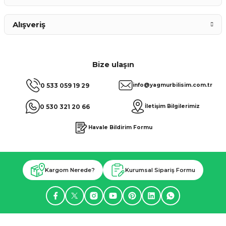
Alışveriş
Bize ulaşın
0 533 059 19 29
info@yagmurbilisim.com.tr
0 530 321 20 66
İletişim Bilgilerimiz
Havale Bildirim Formu
Kargom Nerede?
Kurumsal Sipariş Formu