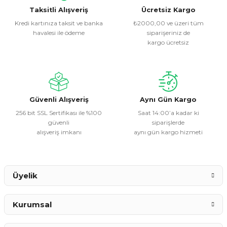
Görüş ve önerileriniz için teşekkür ederiz.
Taksitli Alışveriş
Ücretsiz Kargo
Kredi kartınıza taksit ve banka
₺2000,00 ve üzeri tüm
havalesi ile ödeme
siparişeriniz de
Ürün resmi kalitesiz, bozuk veya görüntülenemiyor.
kargo ücretsiz
Ürün açıklamasında eksik bilgiler bulunuyor.
Ürün bilgilerinde hatalar bulunuyor.
Ürün fiyatı diğer sitelerden daha pahalı.
Bu ürüne benzer farklı alternatifler olmalı.
Güvenli Alışveriş
Aynı Gün Kargo
256 bit SSL Sertifikası ile %100
Saat 14:00’a kadar ki
güvenli
siparişlerde
alışveriş imkanı
aynı gün kargo hizmeti
Gönder
Üyelik
Kurumsal