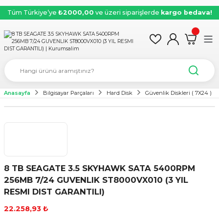
Tüm Türkiye’ye
₺2000,00
ve üzeri siparişlerde
kargo bedava!
Anasayfa
Bilgisayar Parçaları
Hard Disk
Güvenlik Diskleri ( 7X24 )
8 TB SEAGATE 3.5 SKYHAWK SATA 5400RPM
256MB 7/24 GUVENLIK ST8000VX010 (3 YIL
RESMI DIST GARANTILI)
22.258,93 ₺