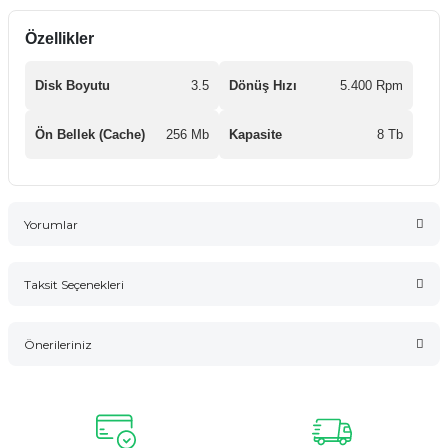
Özellikler
Disk Boyutu
3.5
Dönüş Hızı
5.400 Rpm
Ön Bellek (Cache)
256 Mb
Kapasite
8 Tb
Yorumlar
Taksit Seçenekleri
Bu ürüne ilk yorumu siz yapın!
Önerileriniz
Yorum Yaz
Bu ürünün fiyat bilgisi, resim, ürün açıklamalarında ve diğer
konularda yetersiz gördüğünüz noktaları öneri formunu
kullanarak tarafımıza iletebilirsiniz.