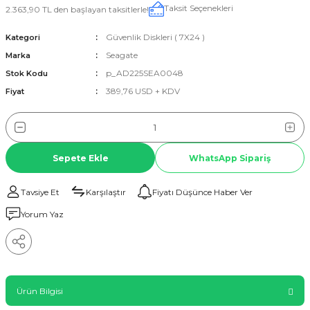
Taksit Seçenekleri
2.363,90 TL den başlayan taksitlerle!
Güvenlik Diskleri ( 7X24 )
Kategori
Seagate
Marka
p_AD225SEA0048
Stok Kodu
389,76 USD + KDV
Fiyat
Sepete Ekle
WhatsApp Sipariş
Tavsiye Et
Karşılaştır
Fiyatı Düşünce Haber Ver
Yorum Yaz
Ürün Bilgisi