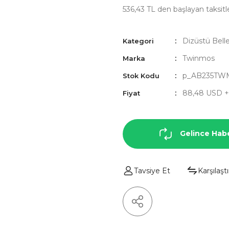
536,43 TL den başlayan taksitle
Dizüstü Bell
Kategori
Twinmos
Marka
p_AB235TW
Stok Kodu
88,48 USD 
Fiyat
Gelince Hab
Tavsiye Et
Karşılaştı