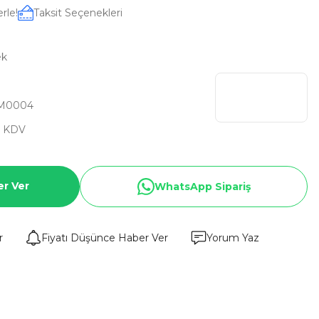
rle!
Taksit Seçenekleri
ek
M0004
+ KDV
er Ver
WhatsApp Sipariş
r
Fiyatı Düşünce Haber Ver
Yorum Yaz