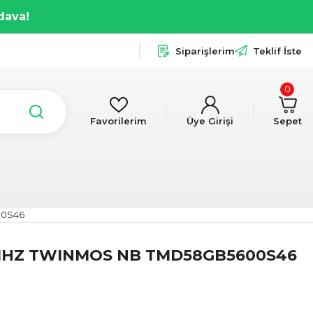
dava!
Siparişlerim
Teklif İste
0
Favorilerim
Üye Girişi
Sepet
00S46
MHZ TWINMOS NB TMD58GB5600S46