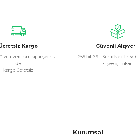
nularda yetersiz gördüğünüz noktaları öneri formunu kullanarak tarafımız
Bu ürüne ilk yorumu siz yapın!
Yorum Yaz
Ücretsiz Kargo
Güvenli Alışver
 ve üzeri tüm siparişeriniz
256 bit SSL Sertifikası ile %
de
alışveriş imkanı
kargo ücretsiz
Gönder
Kurumsal