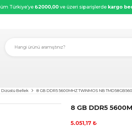
üm Türkiye’ye
₺2000,00
ve üzeri siparişlerde
kargo be
Dizüstü Bellek
8 GB DDR5 5600MHZ TWINMOS NB TMD58GB56
8 GB DDR5 5600
5.051,17 ₺