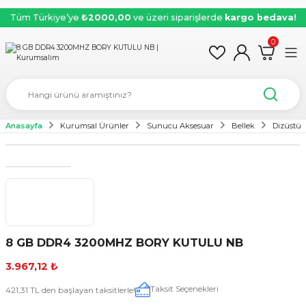
Tüm Türkiye’ye
₺2000,00
ve üzeri siparişlerde
kargo bedava!
0
Anasayfa
Kurumsal Ürünler
Sunucu Aksesuar
Bellek
Dizüstü 
8 GB DDR4 3200MHZ BORY KUTULU NB
3.967,12 ₺
Taksit Seçenekleri
421,31 TL den başlayan taksitlerle!