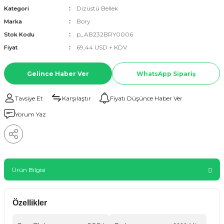
Dizüstü Bellek
Kategori
Bory
Marka
p_AB232BRY0006
Stok Kodu
69,44 USD + KDV
Fiyat
Gelince Haber Ver
WhatsApp Sipariş
Tavsiye Et
Karşılaştır
Fiyatı Düşünce Haber Ver
Yorum Yaz
Ürün Bilgisi
Özellikler