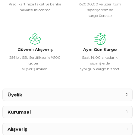
Kredi kartınıza taksit ve banka
₺2000,00 ve üzeri tüm
havalesi ile ödeme
siparişeriniz de
Ürün resmi kalitesiz, bozuk veya görüntülenemiyor.
kargo ücretsiz
Ürün açıklamasında eksik bilgiler bulunuyor.
Ürün bilgilerinde hatalar bulunuyor.
Ürün fiyatı diğer sitelerden daha pahalı.
Bu ürüne benzer farklı alternatifler olmalı.
Güvenli Alışveriş
Aynı Gün Kargo
256 bit SSL Sertifikası ile %100
Saat 14:00’a kadar ki
güvenli
siparişlerde
alışveriş imkanı
aynı gün kargo hizmeti
Gönder
Üyelik
Kurumsal
Alışveriş