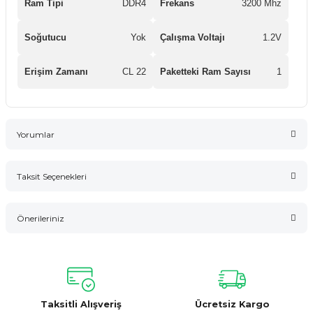
Ram Tipi
DDR4
Frekans
3200 Mhz
Soğutucu
Yok
Çalışma Voltajı
1.2V
Erişim Zamanı
CL 22
Paketteki Ram Sayısı
1
Yorumlar
Taksit Seçenekleri
Bu ürüne ilk yorumu siz yapın!
Önerileriniz
Yorum Yaz
Bu ürünün fiyat bilgisi, resim, ürün açıklamalarında ve diğer
konularda yetersiz gördüğünüz noktaları öneri formunu
kullanarak tarafımıza iletebilirsiniz.
Görüş ve önerileriniz için teşekkür ederiz.
Taksitli Alışveriş
Ücretsiz Kargo