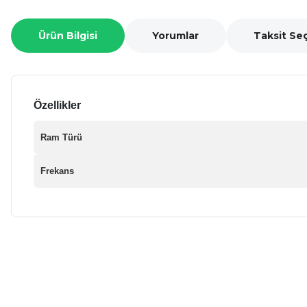
Ürün Bilgisi
Yorumlar
Taksit Se
Özellikler
Ram Türü
Frekans
Bu ürünün fiyat bilgisi, resim, ürün açıklamalarında ve diğer ko
Görüş ve önerileriniz için teşekkür ederiz.