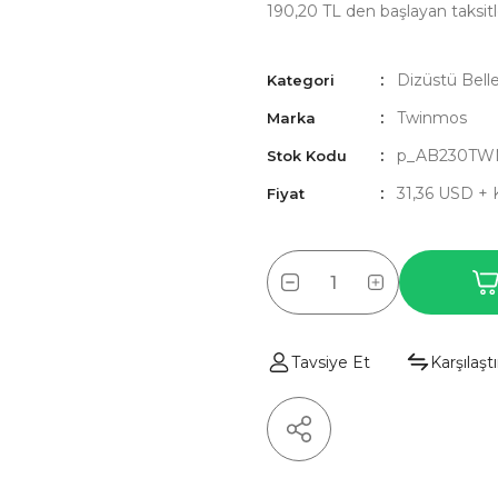
190,20 TL den başlayan taksitl
Dizüstü Bell
Kategori
Twinmos
Marka
p_AB230TW
Stok Kodu
31,36 USD +
Fiyat
Tavsiye Et
Karşılaştı