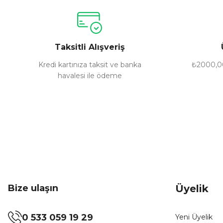
Ürün resmi kalitesiz, bozuk veya görüntülenemiyor.
Ürün açıklamasında eksik bilgiler bulunuyor.
Ürün bilgilerinde hatalar bulunuyor.
Taksitli Alışveriş
Ürün fiyatı diğer sitelerden daha pahalı.
Bu ürüne benzer farklı alternatifler olmalı.
Kredi kartınıza taksit ve banka
₺2000,00
havalesi ile ödeme
Bize ulaşın
Üyelik
0 533 059 19 29
Yeni Üyelik