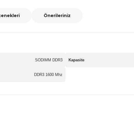
çenekleri
Önerileriniz
SODIMM DDR3
Kapasite
DDR3 1600 Mhz
nularda yetersiz gördüğünüz noktaları öneri formunu kullanarak tarafımız
Bu ürüne ilk yorumu siz yapın!