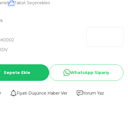
erle!
Taksit Seçenekleri
ek
M0002
 KDV
Sepete Ekle
WhatsApp Sipariş
r
Fiyatı Düşünce Haber Ver
Yorum Yaz