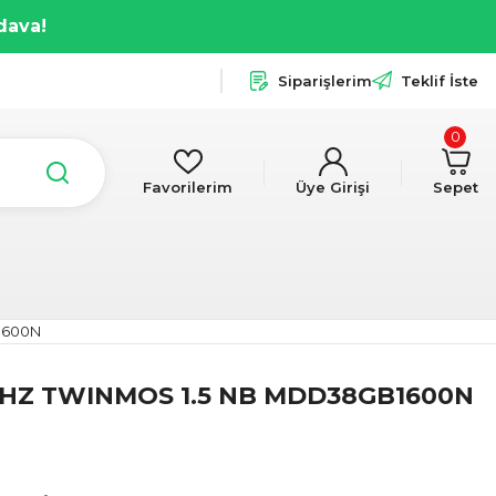
dava!
Siparişlerim
Teklif İste
0
Favorilerim
Üye Girişi
Sepet
1600N
MHZ TWINMOS 1.5 NB MDD38GB1600N