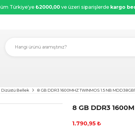
üm Türkiye’ye
₺2000,00
ve üzeri siparişlerde
kargo be
Dizüstü Bellek
8 GB DDR3 1600MHZ TWINMOS 1.5 NB MDD38GB
8 GB DDR3 1600
1.790,95 ₺