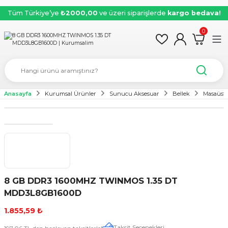
Tüm Türkiye’ye
₺2000,00
ve üzeri siparişlerde
kargo bedava!
0
Anasayfa
Kurumsal Ürünler
Sunucu Aksesuar
Bellek
Masaüstü
8 GB DDR3 1600MHZ TWINMOS 1.35 DT
MDD3L8GB1600D
1.855,59 ₺
Taksit Seçenekleri