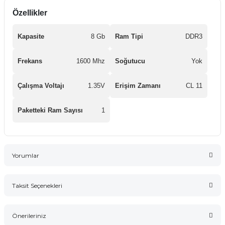
Özellikler
Kapasite
8 Gb
Ram Tipi
DDR3
Frekans
1600 Mhz
Soğutucu
Yok
Çalışma Voltajı
1.35V
Erişim Zamanı
CL 11
Paketteki Ram Sayısı
1
Yorumlar
Taksit Seçenekleri
Bu ürüne ilk yorumu siz yapın!
Önerileriniz