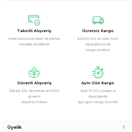
Yorum Yaz
Bu ürünün fiyat bilgisi, resim, ürün açıklamalarında ve diğer
konularda yetersiz gördüğünüz noktaları öneri formunu
kullanarak tarafımıza iletebilirsiniz.
Görüş ve önerileriniz için teşekkür ederiz.
Taksitli Alışveriş
Ücretsiz Kargo
Kredi kartınıza taksit ve banka
₺2000,00 ve üzeri tüm
havalesi ile ödeme
siparişeriniz de
Ürün resmi kalitesiz, bozuk veya görüntülenemiyor.
kargo ücretsiz
Ürün açıklamasında eksik bilgiler bulunuyor.
Ürün bilgilerinde hatalar bulunuyor.
Ürün fiyatı diğer sitelerden daha pahalı.
Bu ürüne benzer farklı alternatifler olmalı.
Güvenli Alışveriş
Aynı Gün Kargo
256 bit SSL Sertifikası ile %100
Saat 14:00’a kadar ki
güvenli
siparişlerde
alışveriş imkanı
aynı gün kargo hizmeti
Gönder
Üyelik