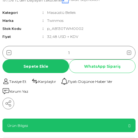
197,06 TL den başlayan taksitlerle!
Masaüstü Bellek
Kategori
Twinmos
Marka
p_AB130TWM0002
Stok Kodu
32,48 USD + KDV
Fiyat
Sepete Ekle
WhatsApp Sipariş
Tavsiye Et
Karşılaştır
Fiyatı Düşünce Haber Ver
Yorum Yaz
Ürün Bilgisi