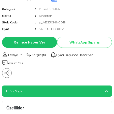
Dizüstü Bellek
Kategori
Kingston
Marka
p_AB230KIN0019
Stok Kodu
34,16 USD + KDV
Fiyat
Gelince Haber Ver
WhatsApp Sipariş
Tavsiye Et
Karşılaştır
Fiyatı Düşünce Haber Ver
Yorum Yaz
Ürün Bilgisi
Özellikler