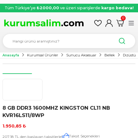
Tüm Türkiye’ye
₺2000,00
ve üzeri siparişlerde
kargo bedava!
0
Anasayfa
Kurumsal Ürünler
Sunucu Aksesuar
Bellek
Dizüstü 
8 GB DDR3 1600MHZ KINGSTON CL11 NB
KVR16LS11/8WP
1.950,85 ₺
Taksit Seçenekleri
207,18 TL den başlayan taksitlerle!