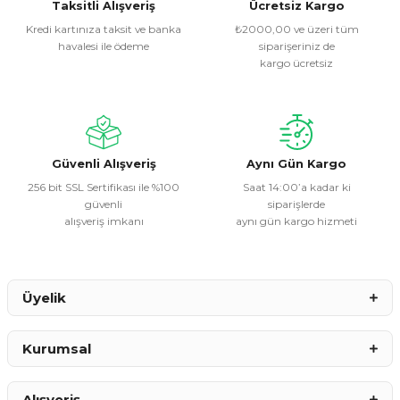
Görüş ve önerileriniz için teşekkür ederiz.
Taksitli Alışveriş
Ücretsiz Kargo
Kredi kartınıza taksit ve banka
₺2000,00 ve üzeri tüm
havalesi ile ödeme
siparişeriniz de
Ürün resmi kalitesiz, bozuk veya görüntülenemiyor.
kargo ücretsiz
Ürün açıklamasında eksik bilgiler bulunuyor.
Ürün bilgilerinde hatalar bulunuyor.
Ürün fiyatı diğer sitelerden daha pahalı.
Bu ürüne benzer farklı alternatifler olmalı.
Güvenli Alışveriş
Aynı Gün Kargo
256 bit SSL Sertifikası ile %100
Saat 14:00’a kadar ki
güvenli
siparişlerde
alışveriş imkanı
aynı gün kargo hizmeti
Gönder
Üyelik
Kurumsal
Alışveriş