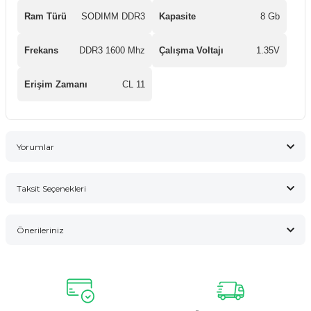
Ram Türü
SODIMM DDR3
Kapasite
8 Gb
Frekans
DDR3 1600 Mhz
Çalışma Voltajı
1.35V
Erişim Zamanı
CL 11
Yorumlar
Taksit Seçenekleri
Bu ürüne ilk yorumu siz yapın!
Önerileriniz
Yorum Yaz
Bu ürünün fiyat bilgisi, resim, ürün açıklamalarında ve diğer
konularda yetersiz gördüğünüz noktaları öneri formunu
kullanarak tarafımıza iletebilirsiniz.