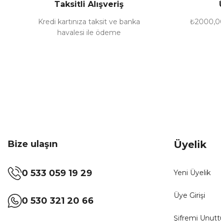
Taksitli Alışveriş
Ürün fiyatı diğer sitelerden daha pahalı.
Bu ürüne benzer farklı alternatifler olmalı.
Kredi kartınıza taksit ve banka
₺2000,00
havalesi ile ödeme
Bize ulaşın
Üyelik
0 533 059 19 29
Yeni Üyelik
Üye Girişi
0 530 321 20 66
Şifremi Unut