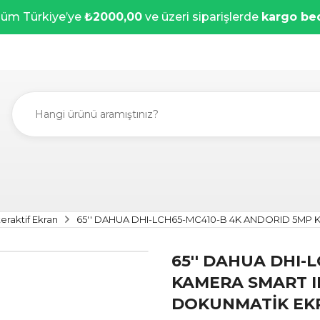
üm Türkiye’ye
₺2000,00
ve üzeri siparişlerde
kargo be
teraktif Ekran
65'' DAHUA DHI-LCH65-MC410-B 4K ANDORID 5M
65'' DAHUA DHI-
KAMERA SMART 
DOKUNMATİK EK