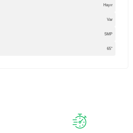
Hayır
Var
5MP
65"
a iletebilirsiniz.