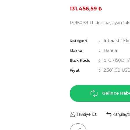
131.456,59 ₺
13.960,69 TL den başlayan taksi
Interaktif Ek
Kategori
Dahua
Marka
p_CP150DH
Stok Kodu
2.301,00 US
Fiyat
Gelince Hab
Tavsiye Et
Karşılaştı