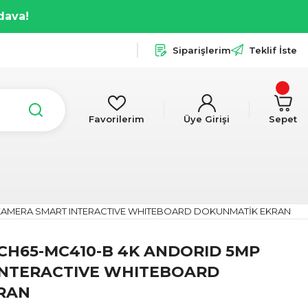
dava!
Siparişlerim
Teklif İste
Favorilerim
Üye Girişi
Sepet
P KAMERA SMART INTERACTIVE WHITEBOARD DOKUNMATİK EKRAN
LCH65-MC410-B 4K ANDORID 5MP
INTERACTIVE WHITEBOARD
RAN