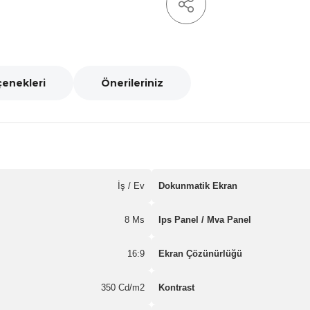
çenekleri
Önerileriniz
İş / Ev
Dokunmatik Ekran
8 Ms
Ips Panel / Mva Panel
16:9
Ekran Çözünürlüğü
350 Cd/m2
Kontrast