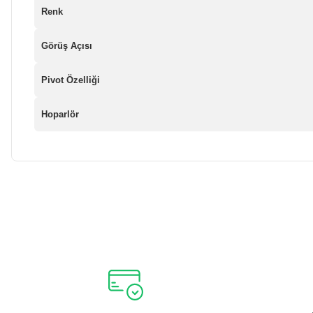
Renk
Görüş Açısı
Pivot Özelliği
Hoparlör
Bu ürünün fiyat bilgisi, resim, ürün açıklamalarında ve diğer ko
Görüş ve önerileriniz için teşekkür ederiz.
Ürün resmi kalitesiz, bozuk veya görüntülenemiyor.
Ürün açıklamasında eksik bilgiler bulunuyor.
Ürün bilgilerinde hatalar bulunuyor.