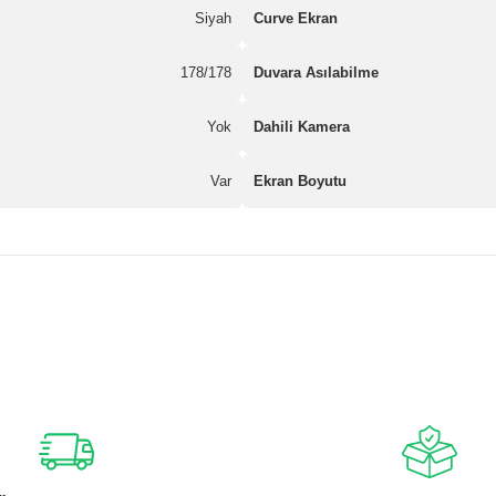
Siyah
Curve Ekran
178/178
Duvara Asılabilme
Yok
Dahili Kamera
Var
Ekran Boyutu
nularda yetersiz gördüğünüz noktaları öneri formunu kullanarak tarafımız
Bu ürüne ilk yorumu siz yapın!
Yorum Yaz