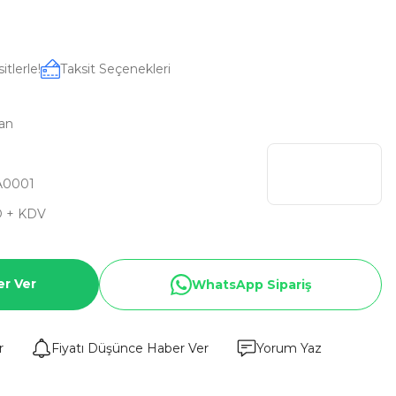
tlerle!
Taksit Seçenekleri
ran
A0001
D + KDV
er Ver
WhatsApp Sipariş
r
Fiyatı Düşünce Haber Ver
Yorum Yaz