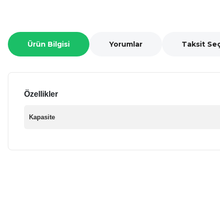
Ürün Bilgisi
Yorumlar
Taksit Se
Özellikler
Kapasite
Bu ürünün fiyat bilgisi, resim, ürün açıklamalarında ve diğer ko
Görüş ve önerileriniz için teşekkür ederiz.