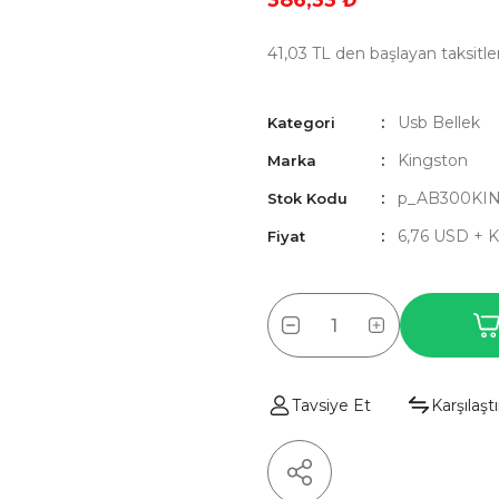
386,33 ₺
41,03 TL den başlayan taksitler
Usb Bellek
Kategori
Kingston
Marka
p_AB300KI
Stok Kodu
6,76 USD + 
Fiyat
Tavsiye Et
Karşılaştı