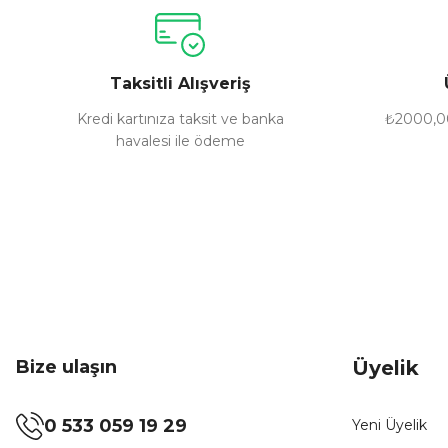
Ürün resmi kalitesiz, bozuk veya görüntülenemiyor.
Ürün açıklamasında eksik bilgiler bulunuyor.
Ürün bilgilerinde hatalar bulunuyor.
Taksitli Alışveriş
Ürün fiyatı diğer sitelerden daha pahalı.
Bu ürüne benzer farklı alternatifler olmalı.
Kredi kartınıza taksit ve banka
₺2000,00
havalesi ile ödeme
Bize ulaşın
Üyelik
0 533 059 19 29
Yeni Üyelik