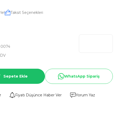
le!
Taksit Seçenekleri
N0074
KDV
Sepete Ekle
WhatsApp Sipariş
r
Fiyatı Düşünce Haber Ver
Yorum Yaz