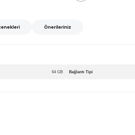
çenekleri
Önerileriniz
64 GB
Bağlantı Tipi
nularda yetersiz gördüğünüz noktaları öneri formunu kullanarak tarafımız
Bu ürüne ilk yorumu siz yapın!