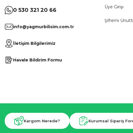
Üye Girişi
0 530 321 20 66
Şifremi Unut
info@yagmurbilisim.com.tr
İletişim Bilgilerimiz
Havale Bildirim Formu
Kargom Nerede?
Kurumsal Sipariş Fo