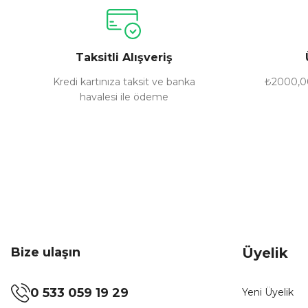
Ürün resmi kalitesiz, bozuk veya görüntülenemiyor.
Ürün açıklamasında eksik bilgiler bulunuyor.
Ürün bilgilerinde hatalar bulunuyor.
Taksitli Alışveriş
Ürün fiyatı diğer sitelerden daha pahalı.
Bu ürüne benzer farklı alternatifler olmalı.
Kredi kartınıza taksit ve banka
₺2000,00
havalesi ile ödeme
Bize ulaşın
Üyelik
0 533 059 19 29
Yeni Üyelik