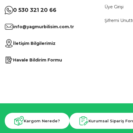
Üye Girişi
0 530 321 20 66
Şifremi Unut
info@yagmurbilisim.com.tr
İletişim Bilgilerimiz
Havale Bildirim Formu
Kargom Nerede?
Kurumsal Sipariş Fo