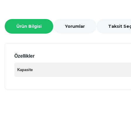
Ürün Bilgisi
Yorumlar
Taksit Se
Özellikler
Kapasite
Bu ürünün fiyat bilgisi, resim, ürün açıklamalarında ve diğer ko
Görüş ve önerileriniz için teşekkür ederiz.