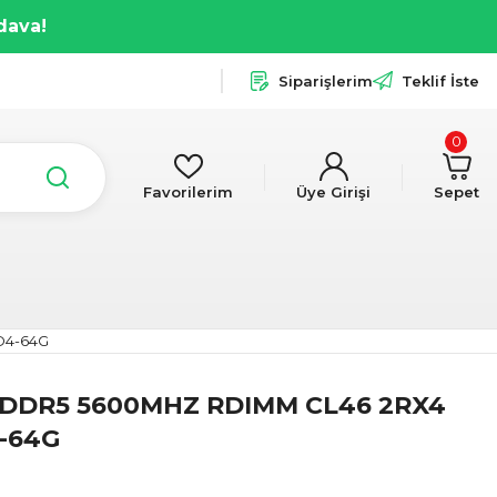
dava!
Siparişlerim
Teklif İste
0
Favorilerim
Üye Girişi
Sepet
D4-64G
 DDR5 5600MHZ RDIMM CL46 2RX4
4-64G