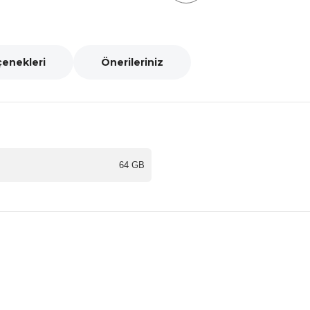
çenekleri
Önerileriniz
64 GB
nularda yetersiz gördüğünüz noktaları öneri formunu kullanarak tarafımız
Bu ürüne ilk yorumu siz yapın!