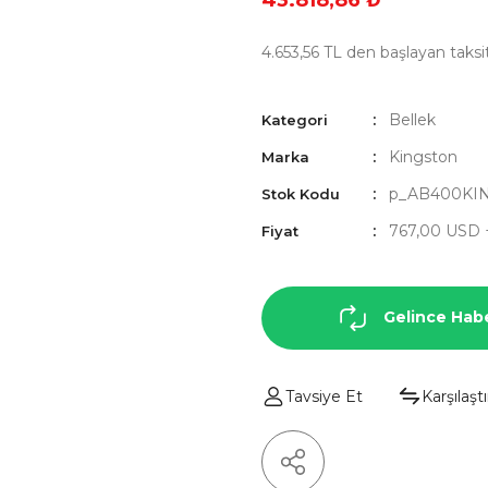
43.818,86 ₺
4.653,56 TL den başlayan taksit
Bellek
Kategori
Kingston
Marka
p_AB400KI
Stok Kodu
767,00 USD
Fiyat
Gelince Hab
Tavsiye Et
Karşılaştı