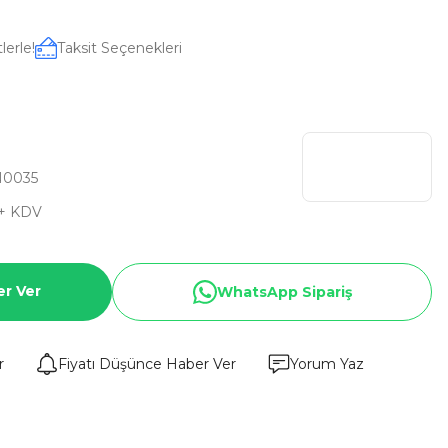
lerle!
Taksit Seçenekleri
N0035
 + KDV
er Ver
WhatsApp Sipariş
r
Fiyatı Düşünce Haber Ver
Yorum Yaz