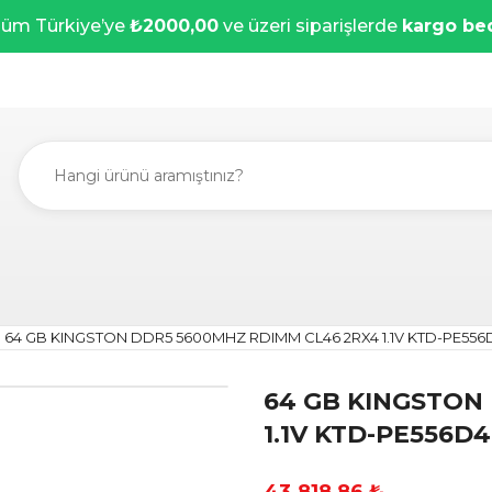
üm Türkiye’ye
₺2000,00
ve üzeri siparişlerde
kargo be
64 GB KINGSTON DDR5 5600MHZ RDIMM CL46 2RX4 1.1V KTD-PE556
64 GB KINGSTON
1.1V KTD-PE556D