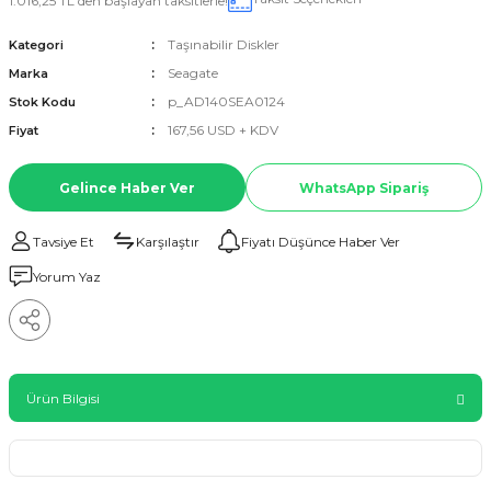
1.016,25 TL den başlayan taksitlerle!
Taşınabilir Diskler
Kategori
Seagate
Marka
p_AD140SEA0124
Stok Kodu
167,56 USD + KDV
Fiyat
Gelince Haber Ver
WhatsApp Sipariş
Tavsiye Et
Karşılaştır
Fiyatı Düşünce Haber Ver
Yorum Yaz
Ürün Bilgisi