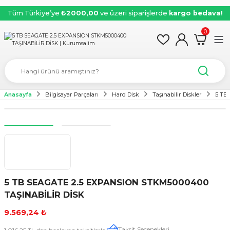
Tüm Türkiye’ye
₺2000,00
ve üzeri siparişlerde
kargo bedava!
0
Anasayfa
Bilgisayar Parçaları
Hard Disk
Taşınabilir Diskler
5 TB
5 TB SEAGATE 2.5 EXPANSION STKM5000400
TAŞINABİLİR DİSK
9.569,24 ₺
Taksit Seçenekleri