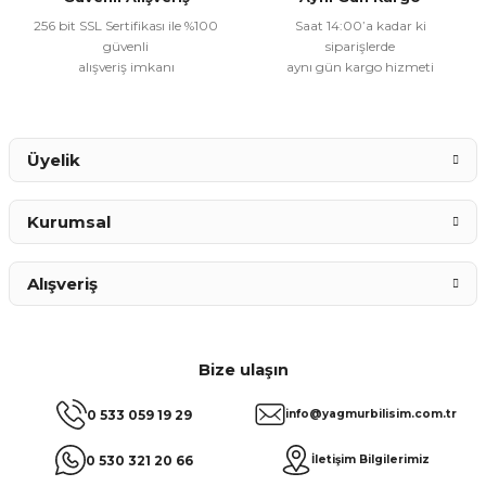
256 bit SSL Sertifikası ile %100
Saat 14:00’a kadar ki
güvenli
siparişlerde
alışveriş imkanı
aynı gün kargo hizmeti
Gönder
Üyelik
Kurumsal
Alışveriş
Bize ulaşın
0 533 059 19 29
info@yagmurbilisim.com.tr
0 530 321 20 66
İletişim Bilgilerimiz