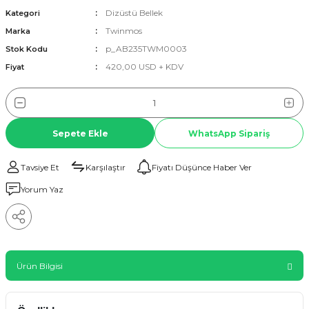
Dizüstü Bellek
Kategori
Twinmos
Marka
p_AB235TWM0003
Stok Kodu
420,00 USD + KDV
Fiyat
Sepete Ekle
WhatsApp Sipariş
Tavsiye Et
Karşılaştır
Fiyatı Düşünce Haber Ver
Yorum Yaz
Ürün Bilgisi