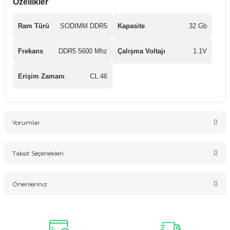
Özellikler
Ram Türü
SODIMM DDR5
Kapasite
32 Gb
Frekans
DDR5 5600 Mhz
Çalışma Voltajı
1.1V
Erişim Zamanı
CL 46
Yorumlar
Taksit Seçenekleri
Bu ürüne ilk yorumu siz yapın!
Önerileriniz
Yorum Yaz
Bu ürünün fiyat bilgisi, resim, ürün açıklamalarında ve diğer
konularda yetersiz gördüğünüz noktaları öneri formunu