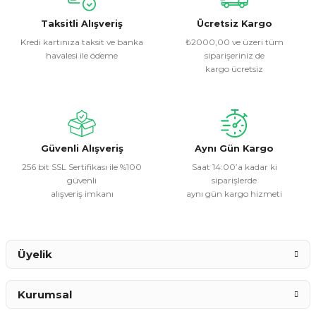
kullanarak tarafımıza iletebilirsiniz.
Görüş ve önerileriniz için teşekkür ederiz.
Taksitli Alışveriş
Ücretsiz Kargo
Kredi kartınıza taksit ve banka
₺2000,00 ve üzeri tüm
havalesi ile ödeme
siparişeriniz de
Ürün resmi kalitesiz, bozuk veya görüntülenemiyor.
kargo ücretsiz
Ürün açıklamasında eksik bilgiler bulunuyor.
Ürün bilgilerinde hatalar bulunuyor.
Ürün fiyatı diğer sitelerden daha pahalı.
Bu ürüne benzer farklı alternatifler olmalı.
Güvenli Alışveriş
Aynı Gün Kargo
256 bit SSL Sertifikası ile %100
Saat 14:00’a kadar ki
güvenli
siparişlerde
alışveriş imkanı
aynı gün kargo hizmeti
Gönder
Üyelik
Kurumsal