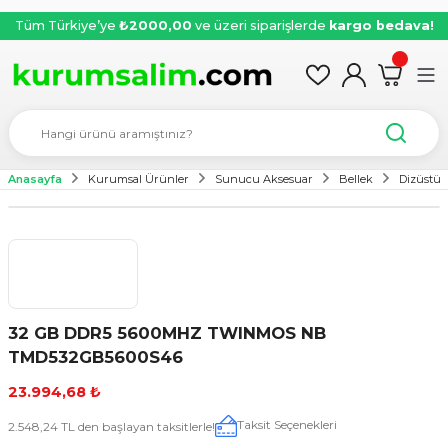
Tüm Türkiye’ye
₺2000,00
ve üzeri siparişlerde
kargo bedava!
Anasayfa
Kurumsal Ürünler
Sunucu Aksesuar
Bellek
Dizüstü 
32 GB DDR5 5600MHZ TWINMOS NB
TMD532GB5600S46
23.994,68 ₺
Taksit Seçenekleri
2.548,24 TL den başlayan taksitlerle!