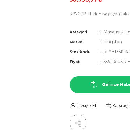
30.796,77 ₺
3.270,62 TL den başlayan taksit
Masaüstü Be
Kategori
Kingston
Marka
p_AB135KIN
Stok Kodu
539,26 USD 
Fiyat
Gelince Hab
Tavsiye Et
Karşılaştı