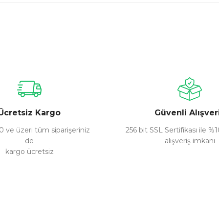
nularda yetersiz gördüğünüz noktaları öneri formunu kullanarak tarafımız
Bu ürüne ilk yorumu siz yapın!
Yorum Yaz
Ücretsiz Kargo
Güvenli Alışver
 ve üzeri tüm siparişeriniz
256 bit SSL Sertifikası ile %
de
alışveriş imkanı
kargo ücretsiz
Gönder