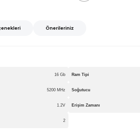
çenekleri
Önerileriniz
16 Gb
Ram Tipi
5200 MHz
Soğutucu
1.2V
Erişim Zamanı
2