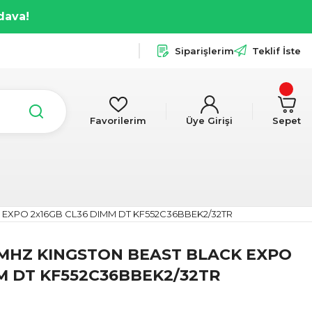
dava!
Siparişlerim
Teklif İste
Favorilerim
Üye Girişi
Sepet
EXPO 2x16GB CL36 DIMM DT KF552C36BBEK2/32TR
0MHZ KINGSTON BEAST BLACK EXPO
M DT KF552C36BBEK2/32TR