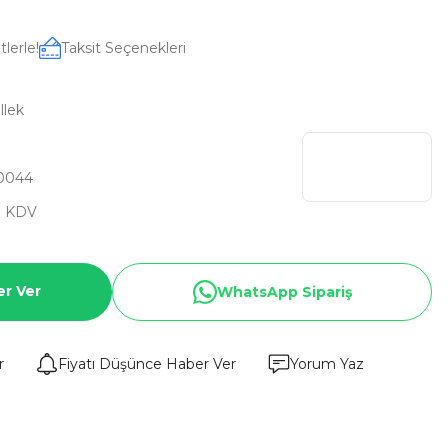
lerle!
Taksit Seçenekleri
llek
0044
+ KDV
er Ver
WhatsApp Sipariş
r
Fiyatı Düşünce Haber Ver
Yorum Yaz