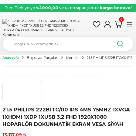
Tüm Türkiye’ye
₺2000,00
ve üzeri siparişlerde
kargo bedava!
0
Anasayfa
Bilgisayar Parçaları
Monitör
21.5 PHILIPS 222B1TC/00 I
21.5 PHILIPS 222B1TC/00 IPS 4MS 75MHZ 1XVGA
1XHDMI 1XDP 1XUSB 3.2 FHD 1920X1080
HOPARLÖR DOKUNMATİK EKRAN VESA SİYAH
13.117,09 ₺