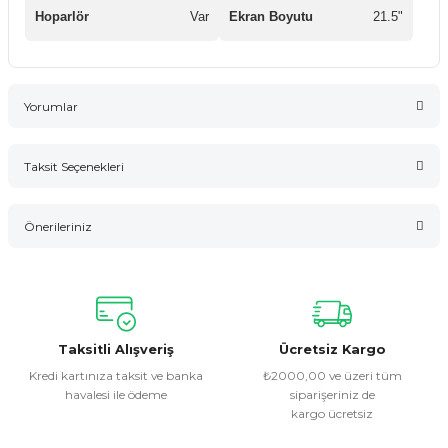
Hoparlör
Var
Ekran Boyutu
21.5"
Yorumlar
Taksit Seçenekleri
Bu ürüne ilk yorumu siz yapın!
Önerileriniz
Yorum Yaz
Bu ürünün fiyat bilgisi, resim, ürün açıklamalarında ve diğer
konularda yetersiz gördüğünüz noktaları öneri formunu
kullanarak tarafımıza iletebilirsiniz.
Görüş ve önerileriniz için teşekkür ederiz.
Taksitli Alışveriş
Ücretsiz Kargo
Kredi kartınıza taksit ve banka
₺2000,00 ve üzeri tüm
havalesi ile ödeme
siparişeriniz de
Ürün resmi kalitesiz, bozuk veya görüntülenemiyor.
kargo ücretsiz
Ürün açıklamasında eksik bilgiler bulunuyor.