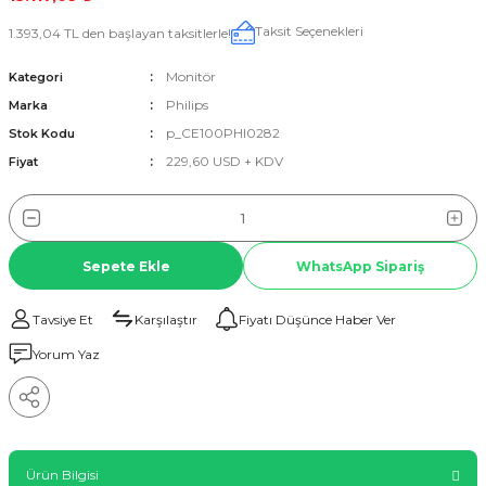
Taksit Seçenekleri
1.393,04 TL den başlayan taksitlerle!
Monitör
Kategori
Philips
Marka
p_CE100PHI0282
Stok Kodu
229,60 USD + KDV
Fiyat
Sepete Ekle
WhatsApp Sipariş
Tavsiye Et
Karşılaştır
Fiyatı Düşünce Haber Ver
Yorum Yaz
Ürün Bilgisi