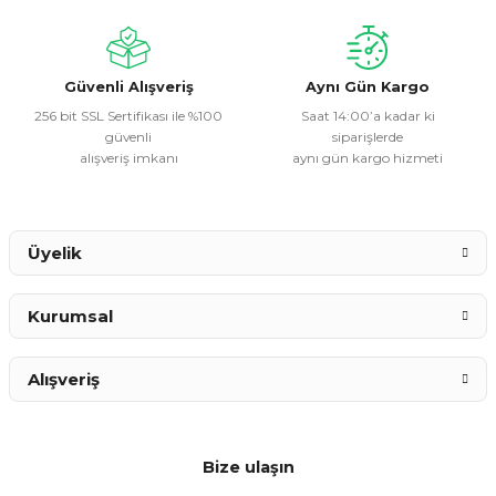
Ürün bilgilerinde hatalar bulunuyor.
Ürün fiyatı diğer sitelerden daha pahalı.
Bu ürüne benzer farklı alternatifler olmalı.
Güvenli Alışveriş
Aynı Gün Kargo
256 bit SSL Sertifikası ile %100
Saat 14:00’a kadar ki
güvenli
siparişlerde
alışveriş imkanı
aynı gün kargo hizmeti
Gönder
Üyelik
Kurumsal
Alışveriş
Bize ulaşın