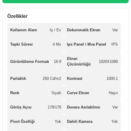
Özellikler
Kullanım Alanı
İş / Ev
Dokunmatik Ekran
Var
Tepki Süresi
4 Ms
Ips Panel / Mva Panel
IPS
Ekran
Görüntüleme Formatı
16:9
1920X1080
Çözünürlüğü
Parlaklık
250 Cd/m2
Kontrast
1000:1
Renk
Siyah
Curve Ekran
Hayır
Görüş Açısı
178/178
Duvara Asılabilme
Var
Pivot Özelliği
Yok
Dahili Kamera
Yok