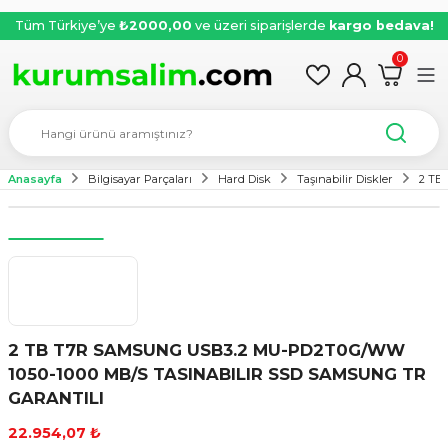
Tüm Türkiye’ye
₺2000,00
ve üzeri siparişlerde
kargo bedava!
0
Anasayfa
Bilgisayar Parçaları
Hard Disk
Taşınabilir Diskler
2 TB
2 TB T7R SAMSUNG USB3.2 MU-PD2T0G/WW
1050-1000 MB/S TASINABILIR SSD SAMSUNG TR
GARANTILI
22.954,07 ₺