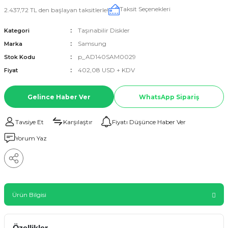
Taksit Seçenekleri
2.437,72 TL den başlayan taksitlerle!
Taşınabilir Diskler
Kategori
Samsung
Marka
p_AD140SAM0029
Stok Kodu
402,08 USD + KDV
Fiyat
Gelince Haber Ver
WhatsApp Sipariş
Tavsiye Et
Karşılaştır
Fiyatı Düşünce Haber Ver
Yorum Yaz
Ürün Bilgisi