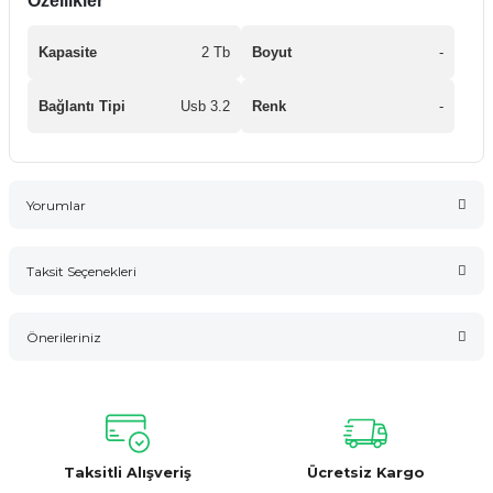
Özellikler
Kapasite
2 Tb
Boyut
-
Bağlantı Tipi
Usb 3.2
Renk
-
Yorumlar
Taksit Seçenekleri
Bu ürüne ilk yorumu siz yapın!
Önerileriniz
Yorum Yaz
Bu ürünün fiyat bilgisi, resim, ürün açıklamalarında ve diğer
konularda yetersiz gördüğünüz noktaları öneri formunu
kullanarak tarafımıza iletebilirsiniz.
Görüş ve önerileriniz için teşekkür ederiz.
Taksitli Alışveriş
Ücretsiz Kargo