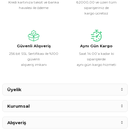
Kredi kartınıza taksit ve banka
₺2000,00 ve üzeri tüm
havalesi ile ödeme
siparişeriniz de
Ürün resmi kalitesiz, bozuk veya görüntülenemiyor.
kargo ücretsiz
Ürün açıklamasında eksik bilgiler bulunuyor.
Ürün bilgilerinde hatalar bulunuyor.
Ürün fiyatı diğer sitelerden daha pahalı.
Bu ürüne benzer farklı alternatifler olmalı.
Güvenli Alışveriş
Aynı Gün Kargo
256 bit SSL Sertifikası ile %100
Saat 14:00’a kadar ki
güvenli
siparişlerde
alışveriş imkanı
aynı gün kargo hizmeti
Gönder
Üyelik
Kurumsal
Alışveriş