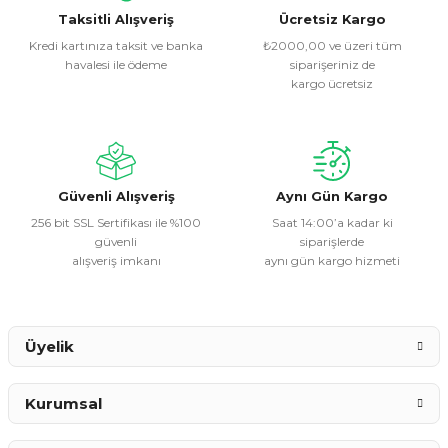
Görüş ve önerileriniz için teşekkür ederiz.
Taksitli Alışveriş
Ücretsiz Kargo
Kredi kartınıza taksit ve banka
₺2000,00 ve üzeri tüm
havalesi ile ödeme
siparişeriniz de
Ürün resmi kalitesiz, bozuk veya görüntülenemiyor.
kargo ücretsiz
Ürün açıklamasında eksik bilgiler bulunuyor.
Ürün bilgilerinde hatalar bulunuyor.
Ürün fiyatı diğer sitelerden daha pahalı.
Bu ürüne benzer farklı alternatifler olmalı.
Güvenli Alışveriş
Aynı Gün Kargo
256 bit SSL Sertifikası ile %100
Saat 14:00’a kadar ki
güvenli
siparişlerde
alışveriş imkanı
aynı gün kargo hizmeti
Gönder
Üyelik
Kurumsal