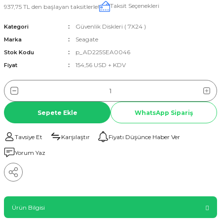
Taksit Seçenekleri
937,75 TL den başlayan taksitlerle!
Güvenlik Diskleri ( 7X24 )
Kategori
Seagate
Marka
p_AD225SEA0046
Stok Kodu
154,56 USD + KDV
Fiyat
Sepete Ekle
WhatsApp Sipariş
Tavsiye Et
Karşılaştır
Fiyatı Düşünce Haber Ver
Yorum Yaz
Ürün Bilgisi