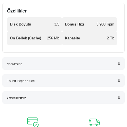
Özellikler
Disk Boyutu
3.5
Dönüş Hızı
5.900 Rpm
Ön Bellek (Cache)
256 Mb
Kapasite
2 Tb
Yorumlar
Taksit Seçenekleri
Bu ürüne ilk yorumu siz yapın!
Önerileriniz
Yorum Yaz
Bu ürünün fiyat bilgisi, resim, ürün açıklamalarında ve diğer
konularda yetersiz gördüğünüz noktaları öneri formunu
kullanarak tarafımıza iletebilirsiniz.