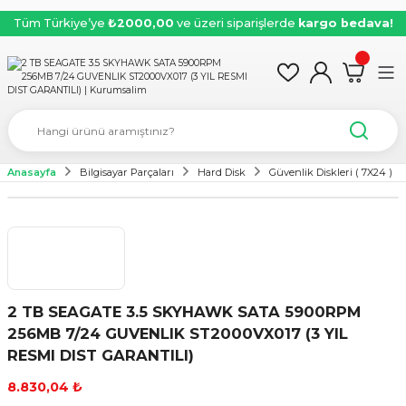
Tüm Türkiye’ye
₺2000,00
ve üzeri siparişlerde
kargo bedava!
Anasayfa
Bilgisayar Parçaları
Hard Disk
Güvenlik Diskleri ( 7X24 )
2 TB SEAGATE 3.5 SKYHAWK SATA 5900RPM
256MB 7/24 GUVENLIK ST2000VX017 (3 YIL
RESMI DIST GARANTILI)
8.830,04 ₺