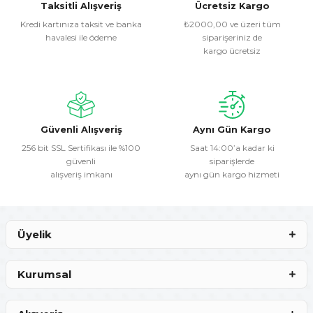
Görüş ve önerileriniz için teşekkür ederiz.
Taksitli Alışveriş
Ücretsiz Kargo
Kredi kartınıza taksit ve banka
₺2000,00 ve üzeri tüm
havalesi ile ödeme
siparişeriniz de
Ürün resmi kalitesiz, bozuk veya görüntülenemiyor.
kargo ücretsiz
Ürün açıklamasında eksik bilgiler bulunuyor.
Ürün bilgilerinde hatalar bulunuyor.
Ürün fiyatı diğer sitelerden daha pahalı.
Bu ürüne benzer farklı alternatifler olmalı.
Güvenli Alışveriş
Aynı Gün Kargo
256 bit SSL Sertifikası ile %100
Saat 14:00’a kadar ki
güvenli
siparişlerde
alışveriş imkanı
aynı gün kargo hizmeti
Gönder
Üyelik
Kurumsal