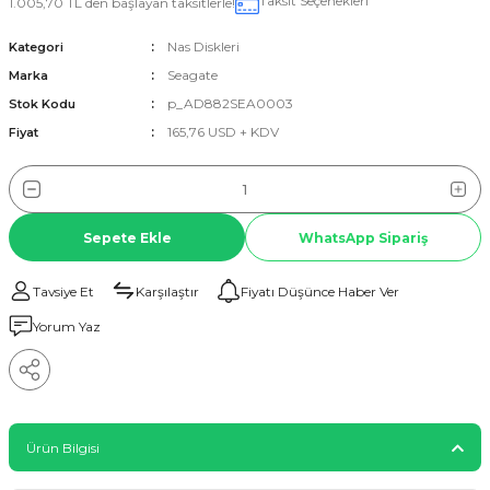
Taksit Seçenekleri
1.005,70 TL den başlayan taksitlerle!
Nas Diskleri
Kategori
Seagate
Marka
p_AD882SEA0003
Stok Kodu
165,76 USD + KDV
Fiyat
Sepete Ekle
WhatsApp Sipariş
Tavsiye Et
Karşılaştır
Fiyatı Düşünce Haber Ver
Yorum Yaz
Ürün Bilgisi