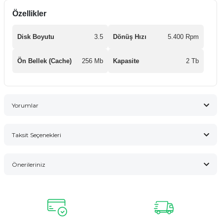
Özellikler
Disk Boyutu
3.5
Dönüş Hızı
5.400 Rpm
Ön Bellek (Cache)
256 Mb
Kapasite
2 Tb
Yorumlar
Taksit Seçenekleri
Bu ürüne ilk yorumu siz yapın!
Önerileriniz
Yorum Yaz
Bu ürünün fiyat bilgisi, resim, ürün açıklamalarında ve diğer
konularda yetersiz gördüğünüz noktaları öneri formunu
kullanarak tarafımıza iletebilirsiniz.