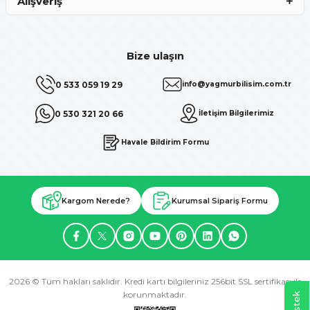
Alışveriş
Bize ulaşın
0 533 059 19 29
info@yagmurbilisim.com.tr
0 530 321 20 66
İletişim Bilgilerimiz
Havale Bildirim Formu
Kargom Nerede?
Kurumsal Sipariş Formu
2026 © Tüm hakları saklıdır. Kredi kartı bilgileriniz 256bit SSL sertifikası ile
korunmaktadır.