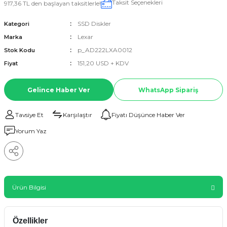
Taksit Seçenekleri
917,36 TL den başlayan taksitlerle!
SSD Diskler
Kategori
Lexar
Marka
p_AD222LXA0012
Stok Kodu
151,20 USD + KDV
Fiyat
Gelince Haber Ver
WhatsApp Sipariş
Tavsiye Et
Karşılaştır
Fiyatı Düşünce Haber Ver
Yorum Yaz
Ürün Bilgisi
Özellikler