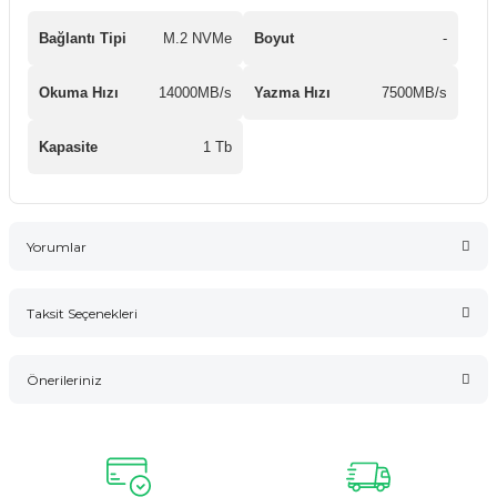
Bağlantı Tipi
M.2 NVMe
Boyut
-
Okuma Hızı
14000MB/s
Yazma Hızı
7500MB/s
Kapasite
1 Tb
Yorumlar
Taksit Seçenekleri
Bu ürüne ilk yorumu siz yapın!
Önerileriniz
Yorum Yaz
Bu ürünün fiyat bilgisi, resim, ürün açıklamalarında ve diğer
konularda yetersiz gördüğünüz noktaları öneri formunu
kullanarak tarafımıza iletebilirsiniz.