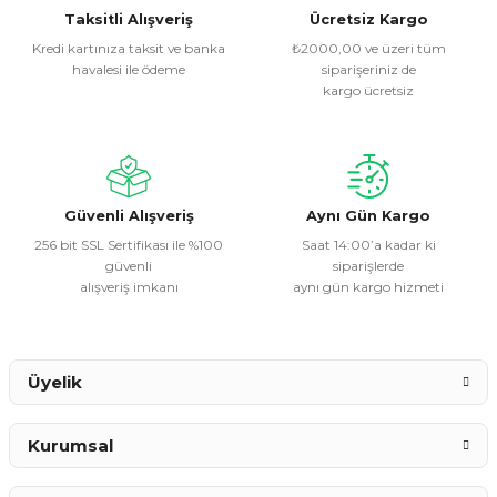
Görüş ve önerileriniz için teşekkür ederiz.
Taksitli Alışveriş
Ücretsiz Kargo
Kredi kartınıza taksit ve banka
₺2000,00 ve üzeri tüm
havalesi ile ödeme
siparişeriniz de
Ürün resmi kalitesiz, bozuk veya görüntülenemiyor.
kargo ücretsiz
Ürün açıklamasında eksik bilgiler bulunuyor.
Ürün bilgilerinde hatalar bulunuyor.
Ürün fiyatı diğer sitelerden daha pahalı.
Bu ürüne benzer farklı alternatifler olmalı.
Güvenli Alışveriş
Aynı Gün Kargo
256 bit SSL Sertifikası ile %100
Saat 14:00’a kadar ki
güvenli
siparişlerde
alışveriş imkanı
aynı gün kargo hizmeti
Gönder
Üyelik
Kurumsal