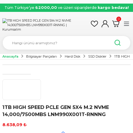
Tüm Türkiye’ye
₺2000,00
ve üzeri siparişlerde
kargo bedava!
0
Anasayfa
Bilgisayar Parçaları
Hard Disk
SSD Diskler
1TB HIGH 
1TB HIGH SPEED PCLE GEN 5X4 M.2 NVME
14,000/7500MBS LNM990X001T-RNNNG
8.638,09 ₺