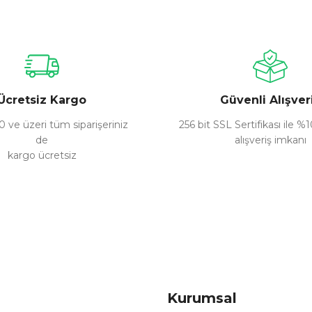
Bu ürüne ilk yorumu siz yapın!
Yorum Yaz
Ücretsiz Kargo
Güvenli Alışver
 ve üzeri tüm siparişeriniz
256 bit SSL Sertifikası ile %
de
alışveriş imkanı
kargo ücretsiz
Gönder
Kurumsal