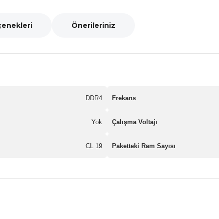
çenekleri
Önerileriniz
DDR4
Frekans
Yok
Çalışma Voltajı
CL 19
Paketteki Ram Sayısı
nularda yetersiz gördüğünüz noktaları öneri formunu kullanarak tarafımız