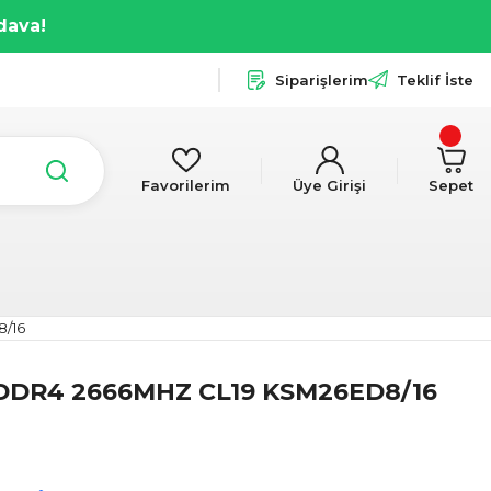
dava!
Siparişlerim
Teklif İste
Favorilerim
Üye Girişi
Sepet
/16
DDR4 2666MHZ CL19 KSM26ED8/16