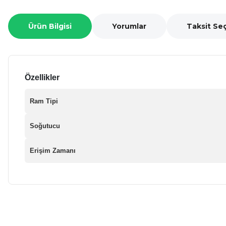
Ürün Bilgisi
Yorumlar
Taksit Se
Özellikler
Ram Tipi
Soğutucu
Erişim Zamanı
Bu ürünün fiyat bilgisi, resim, ürün açıklamalarında ve diğer ko