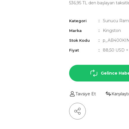
536,95 TL den başlayan taksitle
Sunucu Raml
Kategori
Kingston
Marka
p_AB400KI
Stok Kodu
88,50 USD 
Fiyat
Gelince Habe
Tavsiye Et
Karşılaştı