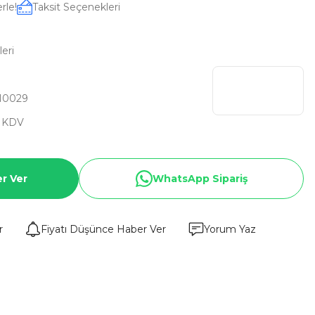
rle!
Taksit Seçenekleri
eri
N0029
+ KDV
r Ver
WhatsApp Sipariş
r
Fiyatı Düşünce Haber Ver
Yorum Yaz