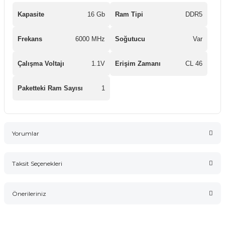
Kapasite
16 Gb
Ram Tipi
DDR5
Frekans
6000 MHz
Soğutucu
Var
Çalışma Voltajı
1.1V
Erişim Zamanı
CL 46
Paketteki Ram Sayısı
1
Yorumlar
Taksit Seçenekleri
Bu ürüne ilk yorumu siz yapın!
Önerileriniz
Yorum Yaz