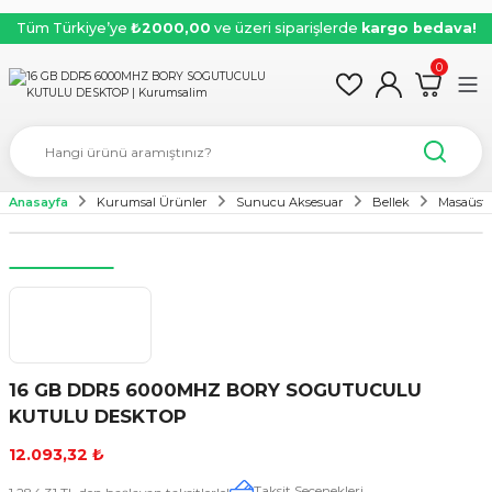
Tüm Türkiye’ye
₺2000,00
ve üzeri siparişlerde
kargo bedava!
0
Anasayfa
Kurumsal Ürünler
Sunucu Aksesuar
Bellek
Masaüstü
16 GB DDR5 6000MHZ BORY SOGUTUCULU
KUTULU DESKTOP
12.093,32 ₺
Taksit Seçenekleri