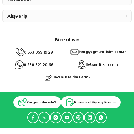
Alışveriş
Bize ulaşın
0 533 059 19 29
info@yagmurbilisim.com.tr
0 530 321 20 66
İletişim Bilgilerimiz
Havale Bildirim Formu
Kargom Nerede?
Kurumsal Sipariş Formu