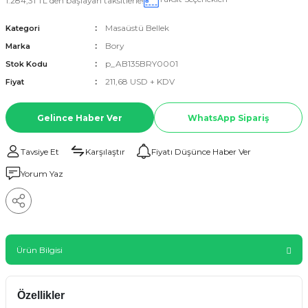
1.284,31 TL den başlayan taksitlerle!
Masaüstü Bellek
Kategori
Bory
Marka
p_AB135BRY0001
Stok Kodu
211,68 USD + KDV
Fiyat
Gelince Haber Ver
WhatsApp Sipariş
Tavsiye Et
Karşılaştır
Fiyatı Düşünce Haber Ver
Yorum Yaz
Ürün Bilgisi
Özellikler