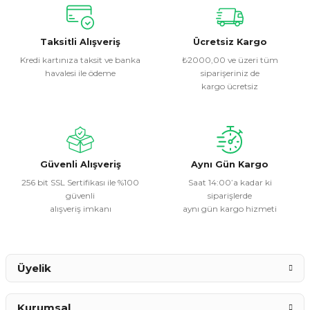
Bu ürünün fiyat bilgisi, resim, ürün açıklamalarında ve diğer
konularda yetersiz gördüğünüz noktaları öneri formunu
kullanarak tarafımıza iletebilirsiniz.
Görüş ve önerileriniz için teşekkür ederiz.
Taksitli Alışveriş
Ücretsiz Kargo
Kredi kartınıza taksit ve banka
₺2000,00 ve üzeri tüm
havalesi ile ödeme
siparişeriniz de
Ürün resmi kalitesiz, bozuk veya görüntülenemiyor.
kargo ücretsiz
Ürün açıklamasında eksik bilgiler bulunuyor.
Ürün bilgilerinde hatalar bulunuyor.
Ürün fiyatı diğer sitelerden daha pahalı.
Bu ürüne benzer farklı alternatifler olmalı.
Güvenli Alışveriş
Aynı Gün Kargo
256 bit SSL Sertifikası ile %100
Saat 14:00’a kadar ki
güvenli
siparişlerde
alışveriş imkanı
aynı gün kargo hizmeti
Gönder
Üyelik
Kurumsal