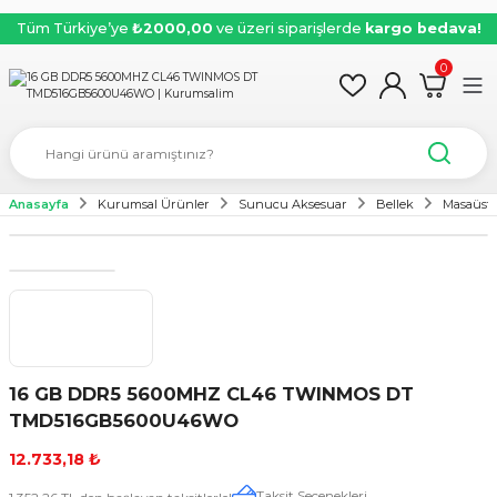
Tüm Türkiye’ye
₺2000,00
ve üzeri siparişlerde
kargo bedava!
0
Anasayfa
Kurumsal Ürünler
Sunucu Aksesuar
Bellek
Masaüstü
16 GB DDR5 5600MHZ CL46 TWINMOS DT
TMD516GB5600U46WO
12.733,18 ₺
Taksit Seçenekleri