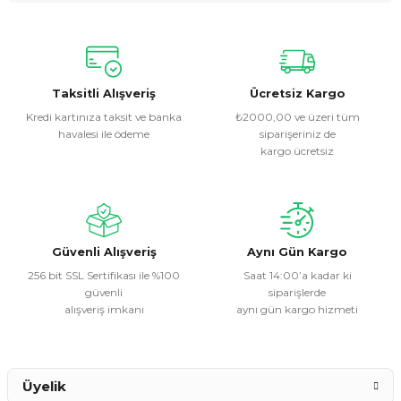
Yorum Yaz
Bu ürünün fiyat bilgisi, resim, ürün açıklamalarında ve diğer
konularda yetersiz gördüğünüz noktaları öneri formunu
kullanarak tarafımıza iletebilirsiniz.
Görüş ve önerileriniz için teşekkür ederiz.
Taksitli Alışveriş
Ücretsiz Kargo
Kredi kartınıza taksit ve banka
₺2000,00 ve üzeri tüm
havalesi ile ödeme
siparişeriniz de
Ürün resmi kalitesiz, bozuk veya görüntülenemiyor.
kargo ücretsiz
Ürün açıklamasında eksik bilgiler bulunuyor.
Ürün bilgilerinde hatalar bulunuyor.
Ürün fiyatı diğer sitelerden daha pahalı.
Bu ürüne benzer farklı alternatifler olmalı.
Güvenli Alışveriş
Aynı Gün Kargo
256 bit SSL Sertifikası ile %100
Saat 14:00’a kadar ki
güvenli
siparişlerde
alışveriş imkanı
aynı gün kargo hizmeti
Gönder
Üyelik