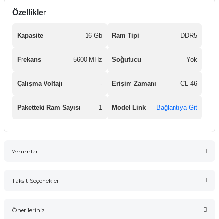
Özellikler
Kapasite
16 Gb
Ram Tipi
DDR5
Frekans
5600 MHz
Soğutucu
Yok
Çalışma Voltajı
-
Erişim Zamanı
CL 46
Paketteki Ram Sayısı
1
Model Link
Bağlantıya Git
Yorumlar
Taksit Seçenekleri
Bu ürüne ilk yorumu siz yapın!
Önerileriniz