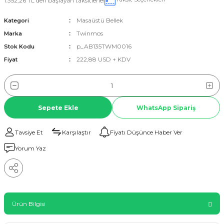
1.352,26 TL den başlayan taksitlerle!
Masaüstü Bellek
Kategori
Twinmos
Marka
p_AB135TWM0016
Stok Kodu
222,88 USD + KDV
Fiyat
Sepete Ekle
WhatsApp Sipariş
Tavsiye Et
Karşılaştır
Fiyatı Düşünce Haber Ver
Yorum Yaz
Ürün Bilgisi