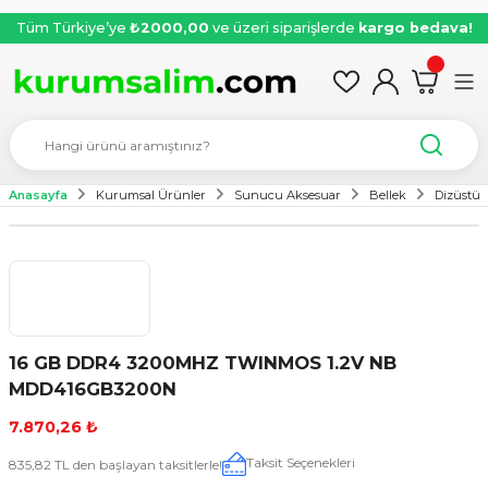
Tüm Türkiye’ye
₺2000,00
ve üzeri siparişlerde
kargo bedava!
Anasayfa
Kurumsal Ürünler
Sunucu Aksesuar
Bellek
Dizüstü 
16 GB DDR4 3200MHZ TWINMOS 1.2V NB
MDD416GB3200N
7.870,26 ₺
Taksit Seçenekleri
835,82 TL den başlayan taksitlerle!