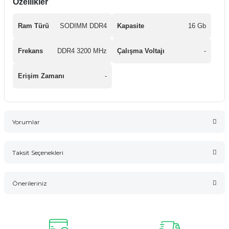
Özellikler
Ram Türü
SODIMM DDR4
Kapasite
16 Gb
Frekans
DDR4 3200 MHz
Çalışma Voltajı
-
Erişim Zamanı
-
Yorumlar
Taksit Seçenekleri
Bu ürüne ilk yorumu siz yapın!
Önerileriniz
Yorum Yaz
Bu ürünün fiyat bilgisi, resim, ürün açıklamalarında ve diğer
konularda yetersiz gördüğünüz noktaları öneri formunu