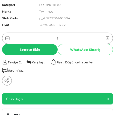
Dizüstü Bellek
Kategori
Twinmos
Marka
p_AB232TWM0004
Stok Kodu
137,76 USD + KDV
Fiyat
Sepete Ekle
WhatsApp Sipariş
Tavsiye Et
Karşılaştır
Fiyatı Düşünce Haber Ver
Yorum Yaz
Ürün Bilgisi