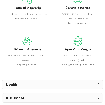
kullanarak tarafımıza iletebilirsiniz.
Görüş ve önerileriniz için teşekkür ederiz.
Taksitli Alışveriş
Ücretsiz Kargo
Kredi kartınıza taksit ve banka
₺2000,00 ve üzeri tüm
havalesi ile ödeme
siparişeriniz de
Ürün resmi kalitesiz, bozuk veya görüntülenemiyor.
kargo ücretsiz
Ürün açıklamasında eksik bilgiler bulunuyor.
Ürün bilgilerinde hatalar bulunuyor.
Ürün fiyatı diğer sitelerden daha pahalı.
Bu ürüne benzer farklı alternatifler olmalı.
Güvenli Alışveriş
Aynı Gün Kargo
256 bit SSL Sertifikası ile %100
Saat 14:00’a kadar ki
güvenli
siparişlerde
alışveriş imkanı
aynı gün kargo hizmeti
Gönder
Üyelik
Kurumsal