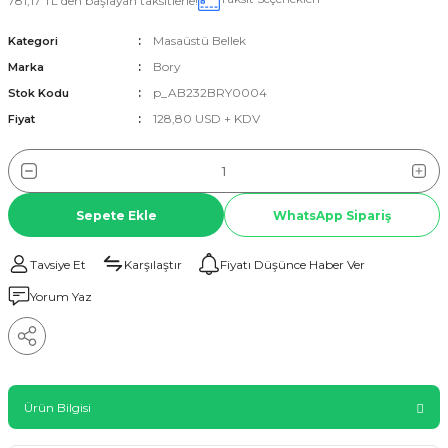
781,17 TL den başlayan taksitlerle!
Masaüstü Bellek
Kategori
Bory
Marka
p_AB232BRY0004
Stok Kodu
128,80 USD + KDV
Fiyat
Sepete Ekle
WhatsApp Sipariş
Tavsiye Et
Karşılaştır
Fiyatı Düşünce Haber Ver
Yorum Yaz
Ürün Bilgisi