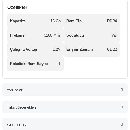
Özellikler
Kapasite
16 Gb
Ram Tipi
DDR4
Frekans
3200 Mhz
Soğutucu
Var
Çalışma Voltajı
1.2V
Erişim Zamanı
CL 22
Paketteki Ram Sayısı
1
Yorumlar
Taksit Seçenekleri
Bu ürüne ilk yorumu siz yapın!
Önerileriniz