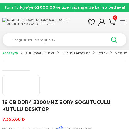
Tüm Türkiye’ye
₺2000,00
ve üzeri siparişlerde
kargo bedava!
0
Anasayfa
Kurumsal Ürünler
Sunucu Aksesuar
Bellek
Masaüstü
16 GB DDR4 3200MHZ BORY SOGUTUCULU
KUTULU DESKTOP
7.355,68 ₺
Taksit Seçenekleri