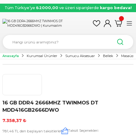
Tüm Türkiye’ye
₺2000,00
ve üzeri siparişlerde
kargo bedava!
Anasayfa
Kurumsal Ürünler
Sunucu Aksesuar
Bellek
Masaüstü
16 GB DDR4 2666MHZ TWINMOS DT
MDD416GB2666DWO
7.358,37 ₺
Taksit Seçenekleri
781,46 TL den başlayan taksitlerle!