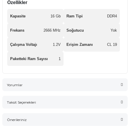
Özellikler
Kapasite
16 Gb
Ram Tipi
DDR4
Frekans
2666 MHz
Soğutucu
Yok
Çalışma Voltajı
1.2V
Erişim Zamanı
CL 19
Paketteki Ram Sayısı
1
Yorumlar
Taksit Seçenekleri
Bu ürüne ilk yorumu siz yapın!
Önerileriniz