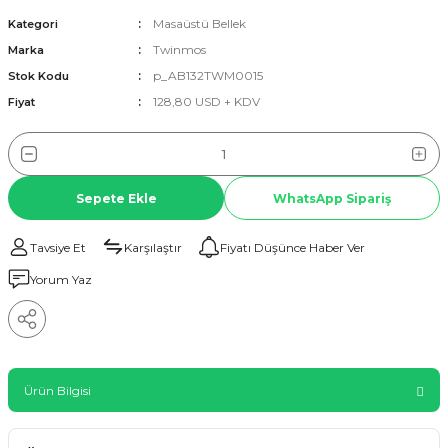
Masaüstü Bellek
Kategori
Twinmos
Marka
p_AB132TWM0015
Stok Kodu
128,80 USD + KDV
Fiyat
Sepete Ekle
WhatsApp Sipariş
Tavsiye Et
Karşılaştır
Fiyatı Düşünce Haber Ver
Yorum Yaz
Ürün Bilgisi