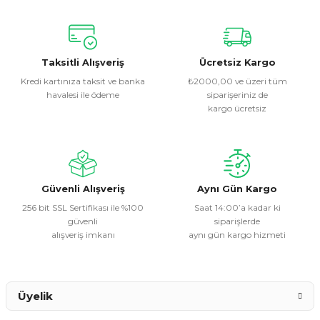
Yorum Yaz
Bu ürünün fiyat bilgisi, resim, ürün açıklamalarında ve diğer
konularda yetersiz gördüğünüz noktaları öneri formunu
kullanarak tarafımıza iletebilirsiniz.
Görüş ve önerileriniz için teşekkür ederiz.
Taksitli Alışveriş
Ücretsiz Kargo
Kredi kartınıza taksit ve banka
₺2000,00 ve üzeri tüm
havalesi ile ödeme
siparişeriniz de
Ürün resmi kalitesiz, bozuk veya görüntülenemiyor.
kargo ücretsiz
Ürün açıklamasında eksik bilgiler bulunuyor.
Ürün bilgilerinde hatalar bulunuyor.
Ürün fiyatı diğer sitelerden daha pahalı.
Bu ürüne benzer farklı alternatifler olmalı.
Güvenli Alışveriş
Aynı Gün Kargo
256 bit SSL Sertifikası ile %100
Saat 14:00’a kadar ki
güvenli
siparişlerde
alışveriş imkanı
aynı gün kargo hizmeti
Gönder
Üyelik