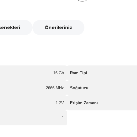
çenekleri
Önerileriniz
16 Gb
Ram Tipi
2666 MHz
Soğutucu
1.2V
Erişim Zamanı
1