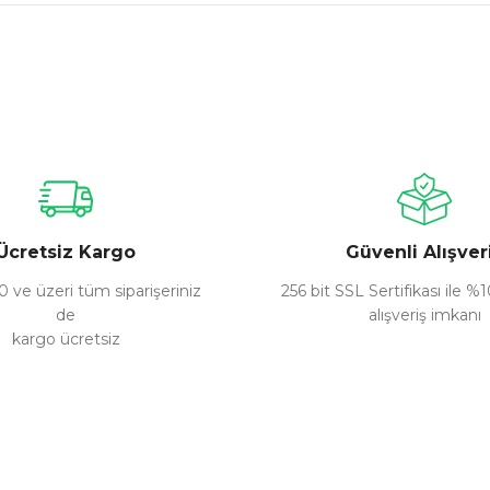
nularda yetersiz gördüğünüz noktaları öneri formunu kullanarak tarafımız
Bu ürüne ilk yorumu siz yapın!
Yorum Yaz
Ücretsiz Kargo
Güvenli Alışver
 ve üzeri tüm siparişeriniz
256 bit SSL Sertifikası ile %
de
alışveriş imkanı
kargo ücretsiz
Gönder