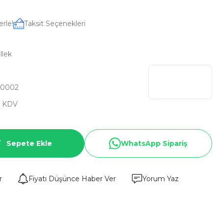
erle!
Taksit Seçenekleri
llek
Y0002
+ KDV
Sepete Ekle
WhatsApp Sipariş
r
Fiyatı Düşünce Haber Ver
Yorum Yaz