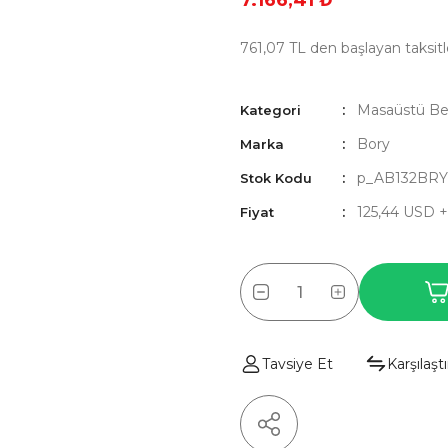
7.166,41 ₺
761,07 TL den başlayan taksitl
Masaüstü Be
Kategori
Bory
Marka
p_AB132BR
Stok Kodu
125,44 USD 
Fiyat
Tavsiye Et
Karşılaştı