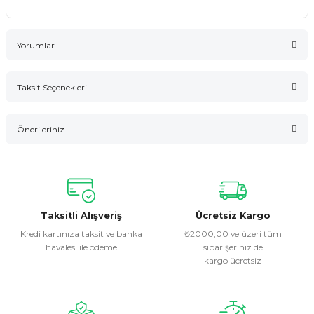
Yorumlar
Taksit Seçenekleri
Bu ürüne ilk yorumu siz yapın!
Önerileriniz
Yorum Yaz
Bu ürünün fiyat bilgisi, resim, ürün açıklamalarında ve diğer
konularda yetersiz gördüğünüz noktaları öneri formunu
kullanarak tarafımıza iletebilirsiniz.
Görüş ve önerileriniz için teşekkür ederiz.
Taksitli Alışveriş
Ücretsiz Kargo
Kredi kartınıza taksit ve banka
₺2000,00 ve üzeri tüm
havalesi ile ödeme
siparişeriniz de
Ürün resmi kalitesiz, bozuk veya görüntülenemiyor.
kargo ücretsiz
Ürün açıklamasında eksik bilgiler bulunuyor.
Ürün bilgilerinde hatalar bulunuyor.
Ürün fiyatı diğer sitelerden daha pahalı.