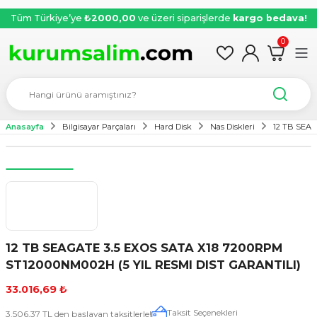
Tüm Türkiye’ye
₺2000,00
ve üzeri siparişlerde
kargo bedava!
0
Anasayfa
Bilgisayar Parçaları
Hard Disk
Nas Diskleri
12 TB SEAG
12 TB SEAGATE 3.5 EXOS SATA X18 7200RPM
ST12000NM002H (5 YIL RESMI DIST GARANTILI)
33.016,69 ₺
Taksit Seçenekleri
3.506,37 TL den başlayan taksitlerle!