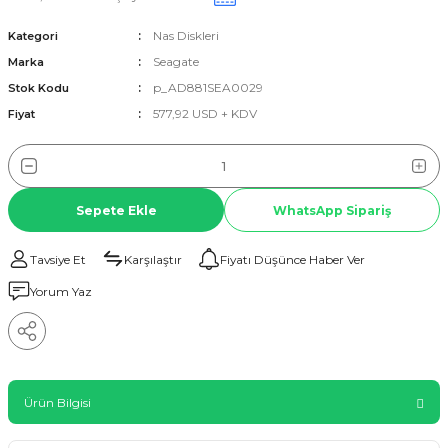
Nas Diskleri
Kategori
Seagate
Marka
p_AD881SEA0029
Stok Kodu
577,92 USD + KDV
Fiyat
Sepete Ekle
WhatsApp Sipariş
Tavsiye Et
Karşılaştır
Fiyatı Düşünce Haber Ver
Yorum Yaz
Ürün Bilgisi