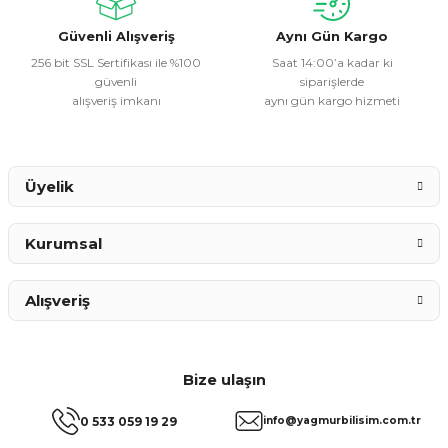
Bu ürüne benzer farklı alternatifler olmalı.
Güvenli Alışveriş
Aynı Gün Kargo
256 bit SSL Sertifikası ile %100
Saat 14:00’a kadar ki
güvenli
siparişlerde
alışveriş imkanı
aynı gün kargo hizmeti
Gönder
Üyelik
Kurumsal
Alışveriş
Bize ulaşın
0 533 059 19 29
info@yagmurbilisim.com.tr