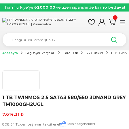
Tüm Türkiye’ye
₺2000,00
ve üzeri siparişlerde
kargo bedava!
Anasayfa
Bilgisayar Parçaları
Hard Disk
SSD Diskler
1 TB TWIN
1 TB TWINMOS 2.5 SATA3 580/550 3DNAND GREY
TM1000GH2UGL
7.614,31 ₺
Taksit Seçenekleri
808,64 TL den başlayan taksitlerle!