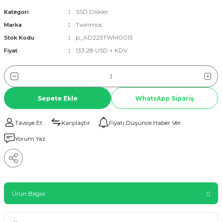
SSD Diskler
Kategori
Twinmos
Marka
p_AD223TWM0013
Stok Kodu
133,28 USD + KDV
Fiyat
Sepete Ekle
WhatsApp Sipariş
Tavsiye Et
Karşılaştır
Fiyatı Düşünce Haber Ver
Yorum Yaz
Ürün Bilgisi