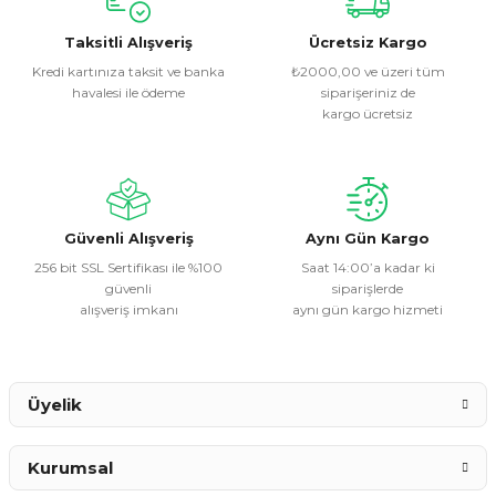
kullanarak tarafımıza iletebilirsiniz.
Görüş ve önerileriniz için teşekkür ederiz.
Taksitli Alışveriş
Ücretsiz Kargo
Kredi kartınıza taksit ve banka
₺2000,00 ve üzeri tüm
havalesi ile ödeme
siparişeriniz de
Ürün resmi kalitesiz, bozuk veya görüntülenemiyor.
kargo ücretsiz
Ürün açıklamasında eksik bilgiler bulunuyor.
Ürün bilgilerinde hatalar bulunuyor.
Ürün fiyatı diğer sitelerden daha pahalı.
Bu ürüne benzer farklı alternatifler olmalı.
Güvenli Alışveriş
Aynı Gün Kargo
256 bit SSL Sertifikası ile %100
Saat 14:00’a kadar ki
güvenli
siparişlerde
alışveriş imkanı
aynı gün kargo hizmeti
Gönder
Üyelik
Kurumsal