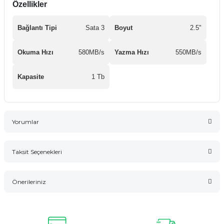
Özellikler
Bağlantı Tipi
Sata 3
Boyut
2.5"
Okuma Hızı
580MB/s
Yazma Hızı
550MB/s
Kapasite
1 Tb
Yorumlar
Taksit Seçenekleri
Bu ürüne ilk yorumu siz yapın!
Önerileriniz
Yorum Yaz
Bu ürünün fiyat bilgisi, resim, ürün açıklamalarında ve diğer
konularda yetersiz gördüğünüz noktaları öneri formunu