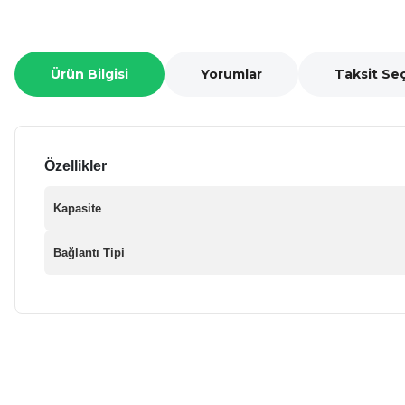
Ürün Bilgisi
Yorumlar
Taksit Se
Özellikler
Kapasite
Bağlantı Tipi
Bu ürünün fiyat bilgisi, resim, ürün açıklamalarında ve diğer ko
Görüş ve önerileriniz için teşekkür ederiz.