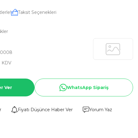
lerle!
Taksit Seçenekleri
skler
N0008
+ KDV
r Ver
WhatsApp Sipariş
r
Fiyatı Düşünce Haber Ver
Yorum Yaz