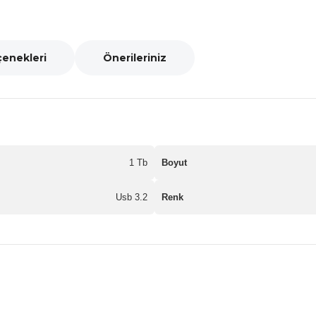
çenekleri
Önerileriniz
1 Tb
Boyut
Usb 3.2
Renk
nularda yetersiz gördüğünüz noktaları öneri formunu kullanarak tarafımız