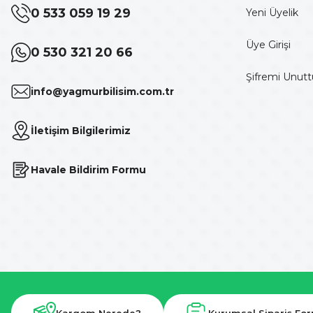
0 533 059 19 29
Yeni Üyelik
Üye Girişi
0 530 321 20 66
Şifremi Unut
info@yagmurbilisim.com.tr
İletişim Bilgilerimiz
Havale Bildirim Formu
Kargom Nerede?
Kurumsal Sipariş Fo