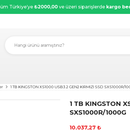
üm Türkiye’ye
₺2000,00
ve üzeri siparişlerde
kargo be
er
1 TB KINGSTON XS1000 USB3.2 GEN2 KIRMIZI SSD SXS1000R/1
1 TB KINGSTON XS
SXS1000R/1000G
10.037,27 ₺