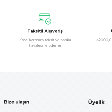
Ürün resmi kalitesiz, bozuk veya görüntülenemiyor.
Ürün açıklamasında eksik bilgiler bulunuyor.
Ürün bilgilerinde hatalar bulunuyor.
Taksitli Alışveriş
Ürün fiyatı diğer sitelerden daha pahalı.
Bu ürüne benzer farklı alternatifler olmalı.
Kredi kartınıza taksit ve banka
₺2000,00
havalesi ile ödeme
Bize ulaşın
Üyelik