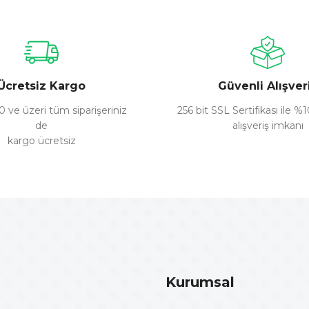
Bu ürüne ilk yorumu siz yapın!
Yorum Yaz
Ücretsiz Kargo
Güvenli Alışver
 ve üzeri tüm siparişeriniz
256 bit SSL Sertifikası ile %
de
alışveriş imkanı
kargo ücretsiz
Gönder
Kurumsal