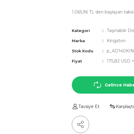
1.065,96 TL den başlayan taksit
Taşınabilir Di
Kategori
Kingston
Marka
p_AD140KI
Stok Kodu
175,82 USD 
Fiyat
Gelince Habe
Tavsiye Et
Karşılaştı