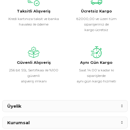
kullanarak tarafımıza iletebilirsiniz.
Görüş ve önerileriniz için teşekkür ederiz.
Taksitli Alışveriş
Ücretsiz Kargo
Kredi kartınıza taksit ve banka
₺2000,00 ve üzeri tüm
havalesi ile ödeme
siparişeriniz de
Ürün resmi kalitesiz, bozuk veya görüntülenemiyor.
kargo ücretsiz
Ürün açıklamasında eksik bilgiler bulunuyor.
Ürün bilgilerinde hatalar bulunuyor.
Ürün fiyatı diğer sitelerden daha pahalı.
Bu ürüne benzer farklı alternatifler olmalı.
Güvenli Alışveriş
Aynı Gün Kargo
256 bit SSL Sertifikası ile %100
Saat 14:00’a kadar ki
güvenli
siparişlerde
alışveriş imkanı
aynı gün kargo hizmeti
Gönder
Üyelik
Kurumsal