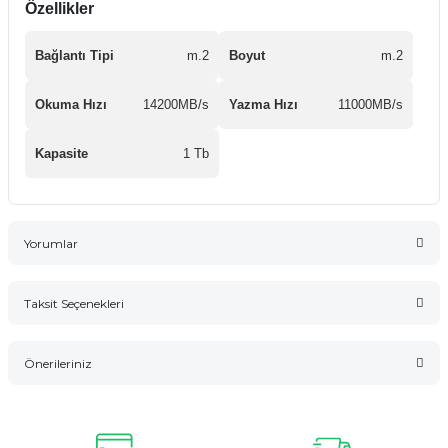
Özellikler
Bağlantı Tipi
m.2
Boyut
m.2
Okuma Hızı
14200MB/s
Yazma Hızı
11000MB/s
Kapasite
1 Tb
Yorumlar
Taksit Seçenekleri
Bu ürüne ilk yorumu siz yapın!
Önerileriniz
Yorum Yaz
Bu ürünün fiyat bilgisi, resim, ürün açıklamalarında ve diğer
konularda yetersiz gördüğünüz noktaları öneri formunu