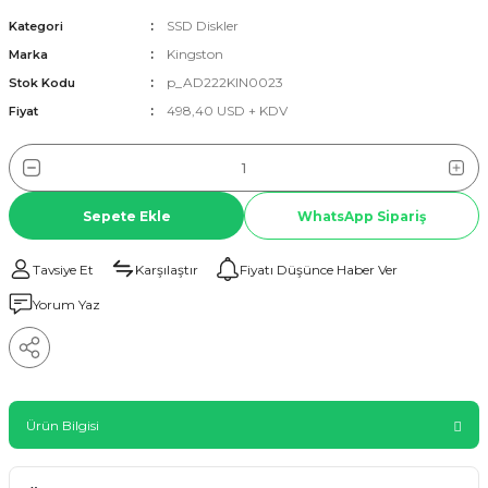
SSD Diskler
Kategori
Kingston
Marka
p_AD222KIN0023
Stok Kodu
498,40 USD + KDV
Fiyat
Sepete Ekle
WhatsApp Sipariş
Tavsiye Et
Karşılaştır
Fiyatı Düşünce Haber Ver
Yorum Yaz
Ürün Bilgisi