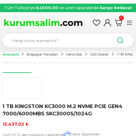
Tüm Türkiye’ye
₺2000,00
ve üzeri siparişlerde
kargo bedava!
0
Anasayfa
Bilgisayar Parçaları
Hard Disk
SSD Diskler
1 TB KINGS
1 TB KINGSTON KC3000 M.2 NVME PCIE GEN4
7000/6000MBS SKC3000S/1024G
13.437,02 ₺
Taksit Seçenekleri
1.427,01 TL den başlayan taksitlerle!