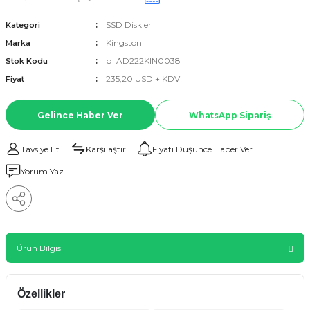
SSD Diskler
Kategori
Kingston
Marka
p_AD222KIN0038
Stok Kodu
235,20 USD + KDV
Fiyat
Gelince Haber Ver
WhatsApp Sipariş
Tavsiye Et
Karşılaştır
Fiyatı Düşünce Haber Ver
Yorum Yaz
Ürün Bilgisi
Özellikler