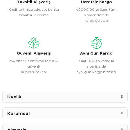
Görüş ve önerileriniz için teşekkür ederiz.
Taksitli Alışveriş
Ücretsiz Kargo
Kredi kartınıza taksit ve banka
₺2000,00 ve üzeri tüm
havalesi ile ödeme
siparişeriniz de
Ürün resmi kalitesiz, bozuk veya görüntülenemiyor.
kargo ücretsiz
Ürün açıklamasında eksik bilgiler bulunuyor.
Ürün bilgilerinde hatalar bulunuyor.
Ürün fiyatı diğer sitelerden daha pahalı.
Bu ürüne benzer farklı alternatifler olmalı.
Güvenli Alışveriş
Aynı Gün Kargo
256 bit SSL Sertifikası ile %100
Saat 14:00’a kadar ki
güvenli
siparişlerde
alışveriş imkanı
aynı gün kargo hizmeti
Gönder
Üyelik
Kurumsal
Alışveriş