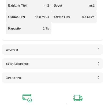
Bağlantı Tipi
m.2
Boyut
m.2
Okuma Hızı
7000 MB/s
Yazma Hızı
6000MB/s
Kapasite
1 Tb
Yorumlar
Taksit Seçenekleri
Bu ürüne ilk yorumu siz yapın!
Önerileriniz
Yorum Yaz
Bu ürünün fiyat bilgisi, resim, ürün açıklamalarında ve diğer
konularda yetersiz gördüğünüz noktaları öneri formunu
kullanarak tarafımıza iletebilirsiniz.